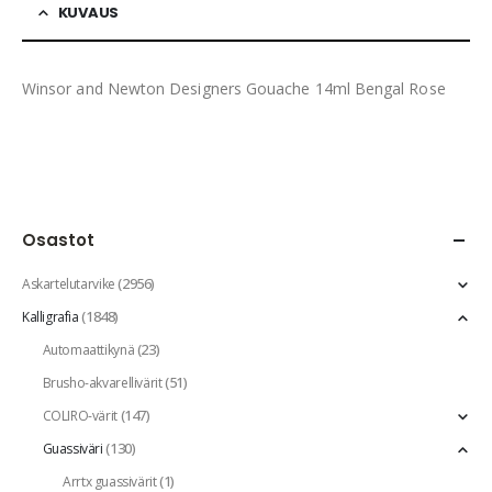
KUVAUS
Winsor and Newton Designers Gouache 14ml Bengal Rose
Osastot
(2956)
Askartelutarvike
(1848)
Kalligrafia
(23)
Automaattikynä
(51)
Brusho-akvarellivärit
(147)
COLIRO-värit
(130)
Guassiväri
(1)
Arrtx guassivärit