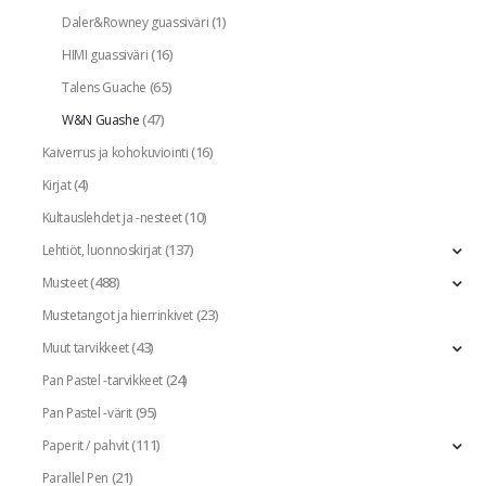
(1)
Daler&Rowney guassiväri
(16)
HIMI guassiväri
(65)
Talens Guache
(47)
W&N Guashe
(16)
Kaiverrus ja kohokuviointi
(4)
Kirjat
(10)
Kultauslehdet ja -nesteet
(137)
Lehtiöt, luonnoskirjat
(488)
Musteet
(23)
Mustetangot ja hierrinkivet
(43)
Muut tarvikkeet
(24)
Pan Pastel -tarvikkeet
(95)
Pan Pastel -värit
(111)
Paperit / pahvit
(21)
Parallel Pen