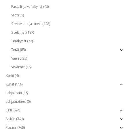
(45)
Pastelli- ja vahakynät
(33)
Setit
(128)
Sinettivahat ja sinetit
(187)
Siveltimet
(72)
Teräkynät
(83)
Terät
(35)
Varret
(15)
Viivaimet
(4)
Kortit
(116)
Kynät
(15)
Lahjakortti
(5)
Lahjatuotteet
(524)
Lasi
(341)
Nukke
(769)
Posliini