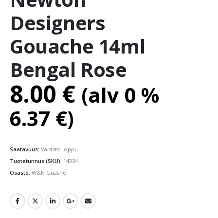
Designers
Gouache 14ml
Bengal Rose
8.00
€
(alv 0 %
6.37
€
)
Saatavuus:
Varasto loppu
Tuotetunnus (SKU):
14324
Osasto:
W&N Guashe