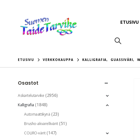
ETUSIVU
ETUSIVU
VERKKOKAUPPA
KALLIGRAFIA
,
GUASSIVÄRI
,
W
Osastot
(2956)
Askartelutarvike
(1848)
Kalligrafia
(23)
Automaattikynä
(51)
Brusho-akvarellivärit
(147)
COLIRO-värit