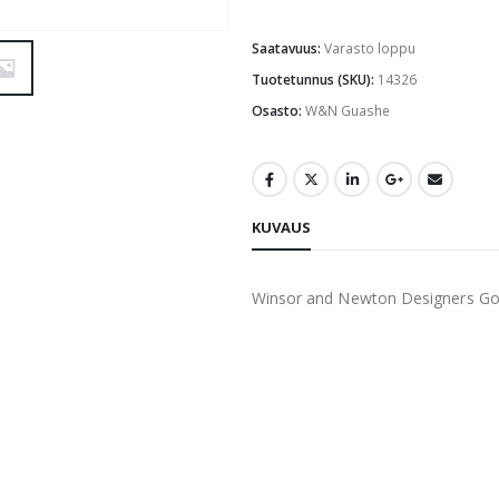
Saatavuus:
Varasto loppu
Tuotetunnus (SKU):
14326
Osasto:
W&N Guashe
KUVAUS
Winsor and Newton Designers G