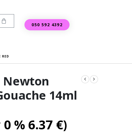
050 592 4392
E RED
d Newton
Gouache 14ml
v 0 %
6.37
€
)