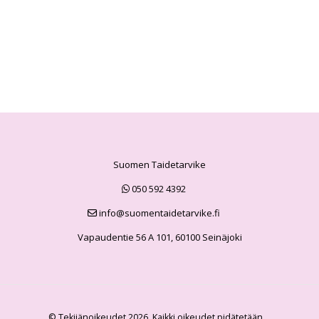
Suomen Taidetarvike
050 592 4392
info@suomentaidetarvike.fi
Vapaudentie 56 A 101, 60100 Seinäjoki
© Tekijänoikeudet 2026. Kaikki oikeudet pidätetään.