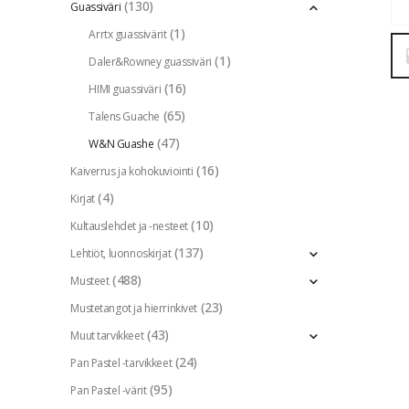
(130)
Guassiväri
(1)
Arrtx guassivärit
(1)
Daler&Rowney guassiväri
(16)
HIMI guassiväri
(65)
Talens Guache
(47)
W&N Guashe
(16)
Kaiverrus ja kohokuviointi
(4)
Kirjat
(10)
Kultauslehdet ja -nesteet
(137)
Lehtiöt, luonnoskirjat
(488)
Musteet
(23)
Mustetangot ja hierrinkivet
(43)
Muut tarvikkeet
(24)
Pan Pastel -tarvikkeet
(95)
Pan Pastel -värit