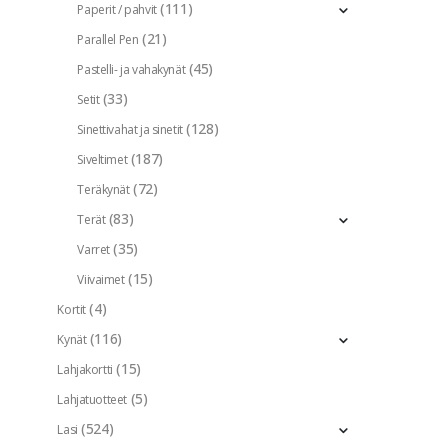
(111)
Paperit / pahvit
(21)
Parallel Pen
(45)
Pastelli- ja vahakynät
(33)
Setit
(128)
Sinettivahat ja sinetit
(187)
Siveltimet
(72)
Teräkynät
(83)
Terät
(35)
Varret
(15)
Viivaimet
(4)
Kortit
(116)
Kynät
(15)
Lahjakortti
(5)
Lahjatuotteet
(524)
Lasi