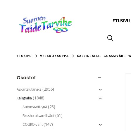
ETUSIVU
ETUSIVU
VERKKOKAUPPA
KALLIGRAFIA
,
GUASSIVÄRI
,
W
Osastot
(2956)
Askartelutarvike
(1848)
Kalligrafia
(23)
Automaattikynä
(51)
Brusho-akvarellivärit
(147)
COLIRO-värit