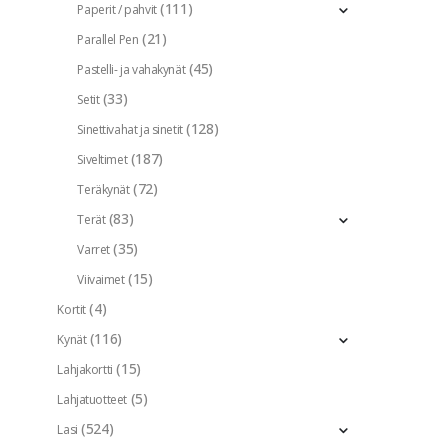
(111)
Paperit / pahvit
(21)
Parallel Pen
(45)
Pastelli- ja vahakynät
(33)
Setit
(128)
Sinettivahat ja sinetit
(187)
Siveltimet
(72)
Teräkynät
(83)
Terät
(35)
Varret
(15)
Viivaimet
(4)
Kortit
(116)
Kynät
(15)
Lahjakortti
(5)
Lahjatuotteet
(524)
Lasi