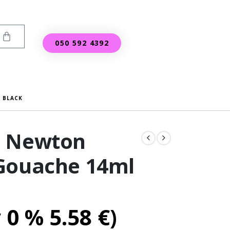
050 592 4392
 BLACK
d Newton
Gouache 14ml
v 0 %
5.58
€
)