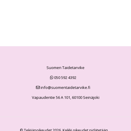
Suomen Taidetarvike
050 592 4392
info@suomentaidetarvike.fi
Vapaudentie 56 A 101, 60100 Seinäjoki
© Tekijänoikeudet 2026. Kaikki oikeudet pidätetään.