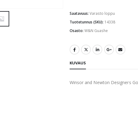
Saatavuus:
Varasto loppu
Tuotetunnus (SKU):
14338
Osasto:
W&N Guashe
KUVAUS
Winsor and Newton Designers Go