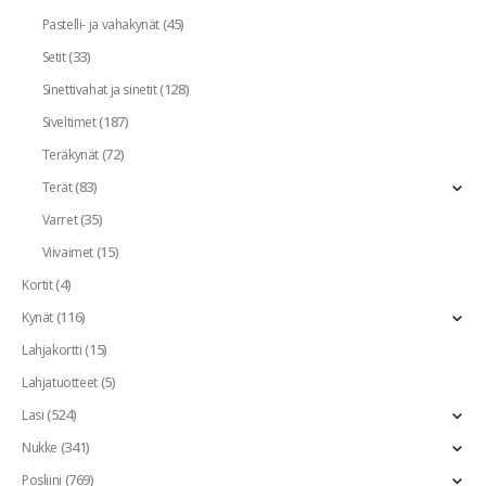
(45)
Pastelli- ja vahakynät
(33)
Setit
(128)
Sinettivahat ja sinetit
(187)
Siveltimet
(72)
Teräkynät
(83)
Terät
(35)
Varret
(15)
Viivaimet
(4)
Kortit
(116)
Kynät
(15)
Lahjakortti
(5)
Lahjatuotteet
(524)
Lasi
(341)
Nukke
(769)
Posliini