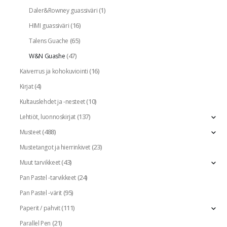
(1)
Daler&Rowney guassiväri
(16)
HIMI guassiväri
(65)
Talens Guache
(47)
W&N Guashe
(16)
Kaiverrus ja kohokuviointi
(4)
Kirjat
(10)
Kultauslehdet ja -nesteet
(137)
Lehtiöt, luonnoskirjat
(488)
Musteet
(23)
Mustetangot ja hierrinkivet
(43)
Muut tarvikkeet
(24)
Pan Pastel -tarvikkeet
(95)
Pan Pastel -värit
(111)
Paperit / pahvit
(21)
Parallel Pen