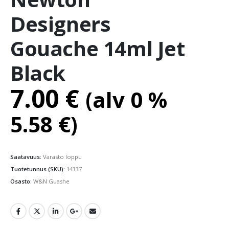
Designers
Gouache 14ml Jet
Black
7.00
€
(alv 0 %
5.58
€
)
Saatavuus:
Varasto loppu
Tuotetunnus (SKU):
14337
Osasto:
W&N Guashe