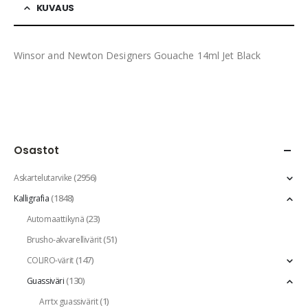
KUVAUS
Winsor and Newton Designers Gouache 14ml Jet Black
Osastot
(2956)
Askartelutarvike
(1848)
Kalligrafia
(23)
Automaattikynä
(51)
Brusho-akvarellivärit
(147)
COLIRO-värit
(130)
Guassiväri
(1)
Arrtx guassivärit