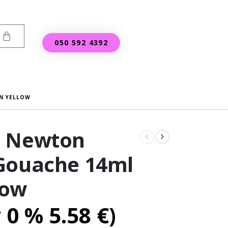
050 592 4392
N YELLOW
d Newton
Gouache 14ml
low
v 0 %
5.58
€
)