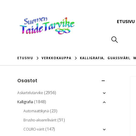
ETUSIVU
ETUSIVU
VERKKOKAUPPA
KALLIGRAFIA
,
GUASSIVÄRI
,
W
Osastot
(2956)
Askartelutarvike
(1848)
Kalligrafia
(23)
Automaattikynä
(51)
Brusho-akvarellivärit
(147)
COLIRO-värit