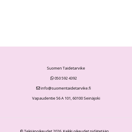
Suomen Taidetarvike
050 592 4392
info@suomentaidetarvike.fi
Vapaudentie 56 A 101, 60100 Seinäjoki
© Tekijänoikeudet 2026. Kaikki oikeudet pidätetään.