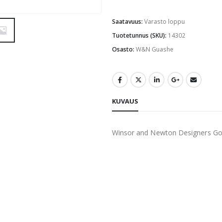
Saatavuus:
Varasto loppu
Tuotetunnus (SKU):
14302
Osasto:
W&N Guashe
KUVAUS
Winsor and Newton Designers G