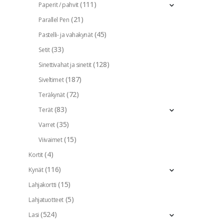
(111)
Paperit / pahvit
(21)
Parallel Pen
(45)
Pastelli- ja vahakynät
(33)
Setit
(128)
Sinettivahat ja sinetit
(187)
Siveltimet
(72)
Teräkynät
(83)
Terät
(35)
Varret
(15)
Viivaimet
(4)
Kortit
(116)
Kynät
(15)
Lahjakortti
(5)
Lahjatuotteet
(524)
Lasi