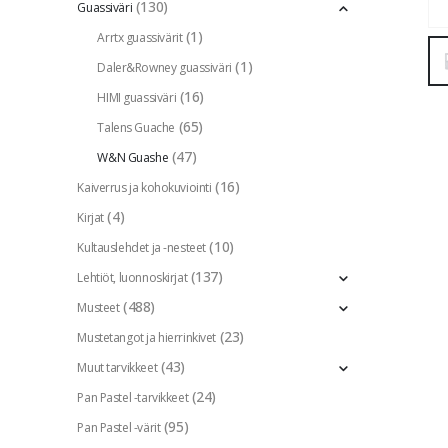
(130)
Guassiväri
(1)
Arrtx guassivärit
(1)
Daler&Rowney guassiväri
(16)
HIMI guassiväri
(65)
Talens Guache
(47)
W&N Guashe
(16)
Kaiverrus ja kohokuviointi
(4)
Kirjat
(10)
Kultauslehdet ja -nesteet
(137)
Lehtiöt, luonnoskirjat
(488)
Musteet
(23)
Mustetangot ja hierrinkivet
(43)
Muut tarvikkeet
(24)
Pan Pastel -tarvikkeet
(95)
Pan Pastel -värit