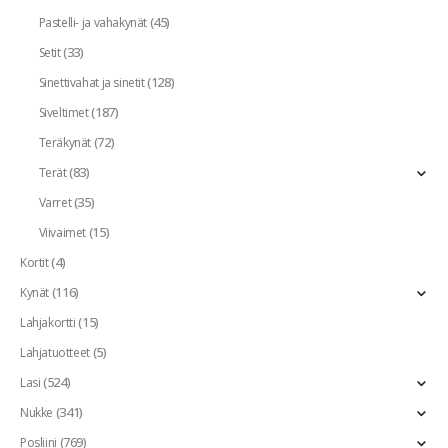
(45)
Pastelli- ja vahakynät
(33)
Setit
(128)
Sinettivahat ja sinetit
(187)
Siveltimet
(72)
Teräkynät
(83)
Terät
(35)
Varret
(15)
Viivaimet
(4)
Kortit
(116)
Kynät
(15)
Lahjakortti
(5)
Lahjatuotteet
(524)
Lasi
(341)
Nukke
(769)
Posliini