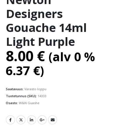
Designers
Gouache 14ml
Light Purple
8.00
€
(alv 0 %
6.37
€
)
Saatavuus:
Varasto loppu
Tuotetunnus (SKU):
14333
Osasto:
W&N Guashe