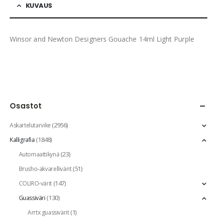
KUVAUS
Winsor and Newton Designers Gouache 14ml Light Purple
Osastot
(2956)
Askartelutarvike
(1848)
Kalligrafia
(23)
Automaattikynä
(51)
Brusho-akvarellivärit
(147)
COLIRO-värit
(130)
Guassiväri
(1)
Arrtx guassivärit