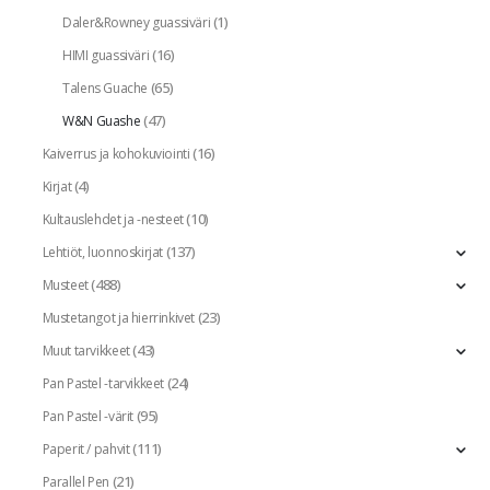
(1)
Daler&Rowney guassiväri
(16)
HIMI guassiväri
(65)
Talens Guache
(47)
W&N Guashe
(16)
Kaiverrus ja kohokuviointi
(4)
Kirjat
(10)
Kultauslehdet ja -nesteet
(137)
Lehtiöt, luonnoskirjat
(488)
Musteet
(23)
Mustetangot ja hierrinkivet
(43)
Muut tarvikkeet
(24)
Pan Pastel -tarvikkeet
(95)
Pan Pastel -värit
(111)
Paperit / pahvit
(21)
Parallel Pen