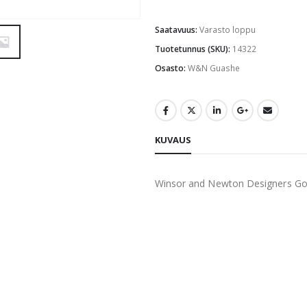
Saatavuus:
Varasto loppu
Tuotetunnus (SKU):
14322
Osasto:
W&N Guashe
KUVAUS
Winsor and Newton Designers Go