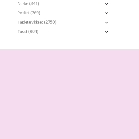
(341)
Nukke
(769)
Posliini
(2750)
Taidetarvikkeet
(904)
Tussit