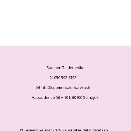
Suomen Taidetarvike
050 592 4392
info@suomentaidetarvike.fi
Vapaudentie 56 A 101, 60100 Seinäjoki
© Tekijänoikeudet 2026. Kaikki oikeudet pidätetään.