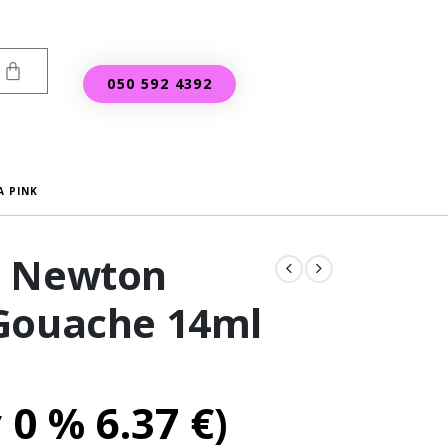
050 592 4392
A PINK
d Newton
Gouache 14ml
v 0 %
6.37
€
)