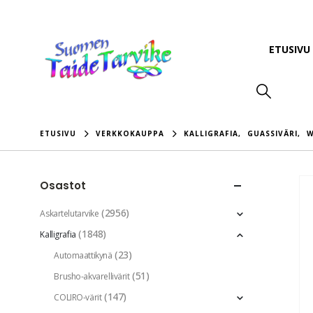
ETUSIVU
ETUSIVU
VERKKOKAUPPA
KALLIGRAFIA
,
GUASSIVÄRI
,
W
Osastot
(2956)
Askartelutarvike
(1848)
Kalligrafia
(23)
Automaattikynä
(51)
Brusho-akvarellivärit
(147)
COLIRO-värit