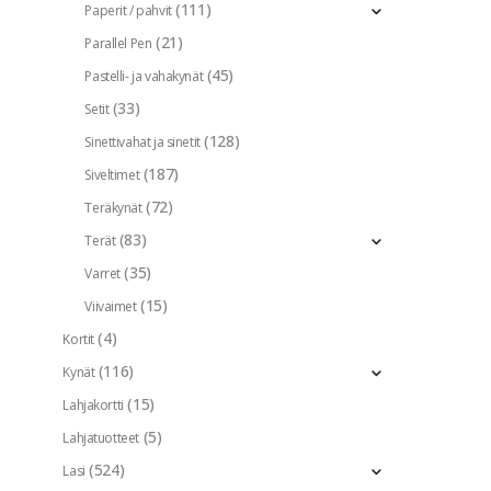
(111)
Paperit / pahvit
(21)
Parallel Pen
(45)
Pastelli- ja vahakynät
(33)
Setit
(128)
Sinettivahat ja sinetit
(187)
Siveltimet
(72)
Teräkynät
(83)
Terät
(35)
Varret
(15)
Viivaimet
(4)
Kortit
(116)
Kynät
(15)
Lahjakortti
(5)
Lahjatuotteet
(524)
Lasi