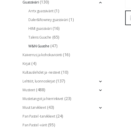
(130)
Guassiväri
(1)
Arrtx guassivärit
(1)
Daler&Rowney guassiväri
(16)
HIMI guassiväri
(65)
Talens Guache
(47)
W&N Guashe
(16)
Kaiverrus ja kohokuviointi
(4)
Kirjat
(10)
Kultauslehdet ja -nesteet
(137)
Lehtiöt, luonnoskirjat
(488)
Musteet
(23)
Mustetangot ja hierrinkivet
(43)
Muut tarvikkeet
(24)
Pan Pastel -tarvikkeet
(95)
Pan Pastel -värit