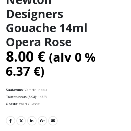
Designers
Gouache 14ml
Opera Rose
8.00
€
(alv 0 %
6.37
€
)
Saatavuus:
Varasto loppu
Tuotetunnus (SKU):
14323
Osasto:
W&N Guashe