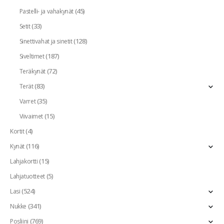
(45)
Pastelli- ja vahakynät
(33)
Setit
(128)
Sinettivahat ja sinetit
(187)
Siveltimet
(72)
Teräkynät
(83)
Terät
(35)
Varret
(15)
Viivaimet
(4)
Kortit
(116)
Kynät
(15)
Lahjakortti
(5)
Lahjatuotteet
(524)
Lasi
(341)
Nukke
(769)
Posliini