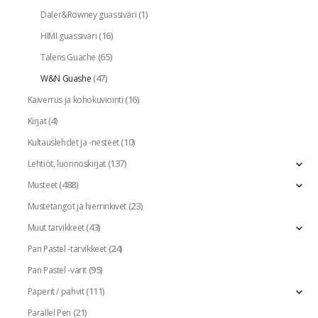
(1)
Daler&Rowney guassiväri
(16)
HIMI guassiväri
(65)
Talens Guache
(47)
W&N Guashe
(16)
Kaiverrus ja kohokuviointi
(4)
Kirjat
(10)
Kultauslehdet ja -nesteet
(137)
Lehtiöt, luonnoskirjat
(488)
Musteet
(23)
Mustetangot ja hierrinkivet
(43)
Muut tarvikkeet
(24)
Pan Pastel -tarvikkeet
(95)
Pan Pastel -värit
(111)
Paperit / pahvit
(21)
Parallel Pen