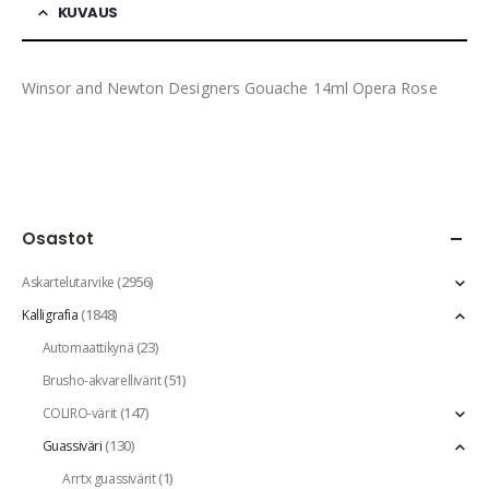
KUVAUS
Winsor and Newton Designers Gouache 14ml Opera Rose
Osastot
(2956)
Askartelutarvike
(1848)
Kalligrafia
(23)
Automaattikynä
(51)
Brusho-akvarellivärit
(147)
COLIRO-värit
(130)
Guassiväri
(1)
Arrtx guassivärit