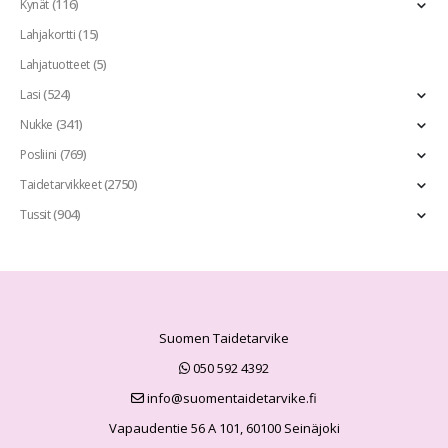
(116)
Kynät
(15)
Lahjakortti
(5)
Lahjatuotteet
(524)
Lasi
(341)
Nukke
(769)
Posliini
(2750)
Taidetarvikkeet
(904)
Tussit
Suomen Taidetarvike
050 592 4392
info@suomentaidetarvike.fi
Vapaudentie 56 A 101, 60100 Seinäjoki