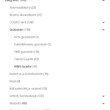
(1848)
Kalligrafia
(23)
Automaattikynä
(51)
Brusho-akvarellivärit
(147)
COLIRO-värit
(130)
Guassiväri
(1)
Arrtx guassivärit
(1)
Daler&Rowney guassiväri
(16)
HIMI guassiväri
(65)
Talens Guache
(47)
W&N Guashe
(16)
Kaiverrus ja kohokuviointi
(4)
Kirjat
(10)
Kultauslehdet ja -nesteet
(137)
Lehtiöt, luonnoskirjat
(488)
Musteet