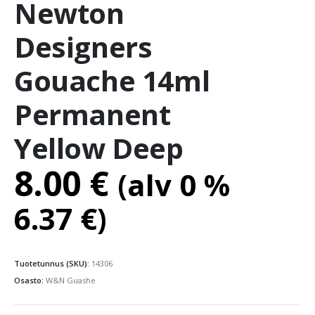
Newton
Designers
Gouache 14ml
Permanent
Yellow Deep
8.00
€
(alv 0 %
6.37
€
)
Tuotetunnus (SKU):
14306
Osasto:
W&N Guashe