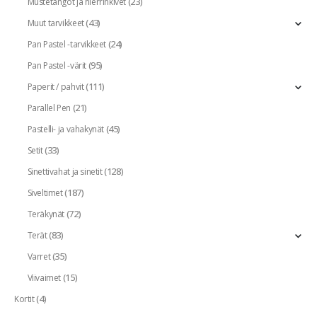
(23)
Mustetangot ja hierrinkivet
(43)
Muut tarvikkeet
(24)
Pan Pastel -tarvikkeet
(95)
Pan Pastel -värit
(111)
Paperit / pahvit
(21)
Parallel Pen
(45)
Pastelli- ja vahakynät
(33)
Setit
(128)
Sinettivahat ja sinetit
(187)
Siveltimet
(72)
Teräkynät
(83)
Terät
(35)
Varret
(15)
Viivaimet
(4)
Kortit