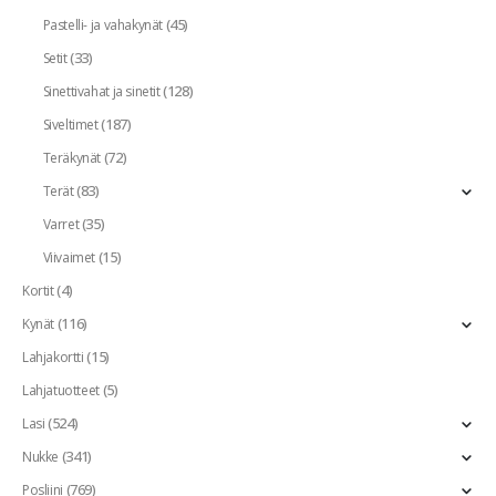
(45)
Pastelli- ja vahakynät
(33)
Setit
(128)
Sinettivahat ja sinetit
(187)
Siveltimet
(72)
Teräkynät
(83)
Terät
(35)
Varret
(15)
Viivaimet
(4)
Kortit
(116)
Kynät
(15)
Lahjakortti
(5)
Lahjatuotteet
(524)
Lasi
(341)
Nukke
(769)
Posliini