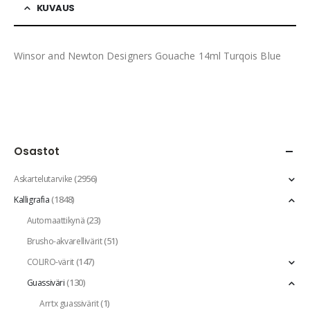
KUVAUS
Winsor and Newton Designers Gouache 14ml Turqois Blue
Osastot
(2956)
Askartelutarvike
(1848)
Kalligrafia
(23)
Automaattikynä
(51)
Brusho-akvarellivärit
(147)
COLIRO-värit
(130)
Guassiväri
(1)
Arrtx guassivärit