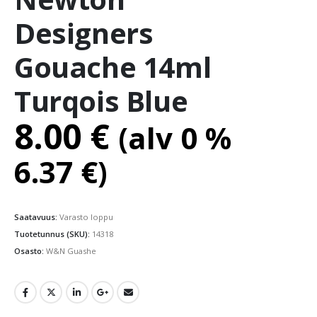
Designers
Gouache 14ml
Turqois Blue
8.00
€
(alv 0 %
6.37
€
)
Saatavuus:
Varasto loppu
Tuotetunnus (SKU):
14318
Osasto:
W&N Guashe