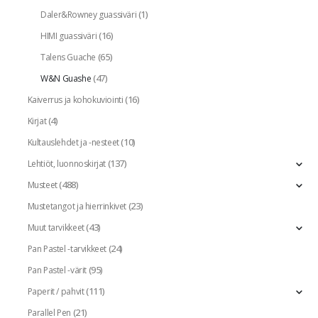
(1)
Daler&Rowney guassiväri
(16)
HIMI guassiväri
(65)
Talens Guache
(47)
W&N Guashe
(16)
Kaiverrus ja kohokuviointi
(4)
Kirjat
(10)
Kultauslehdet ja -nesteet
(137)
Lehtiöt, luonnoskirjat
(488)
Musteet
(23)
Mustetangot ja hierrinkivet
(43)
Muut tarvikkeet
(24)
Pan Pastel -tarvikkeet
(95)
Pan Pastel -värit
(111)
Paperit / pahvit
(21)
Parallel Pen