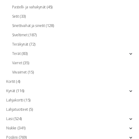
(45)
Pastelli- ja vahakynät
(33)
Setit
(128)
Sinettivahat ja sinetit
(187)
Siveltimet
(72)
Teräkynät
(83)
Terät
(35)
Varret
(15)
Viivaimet
(4)
Kortit
(116)
Kynät
(15)
Lahjakortti
(5)
Lahjatuotteet
(524)
Lasi
(341)
Nukke
(769)
Posliini