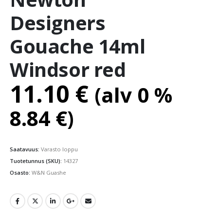
Designers
Gouache 14ml
Windsor red
11.10
€
(alv 0 %
8.84
€
)
Saatavuus:
Varasto loppu
Tuotetunnus (SKU):
14327
Osasto:
W&N Guashe