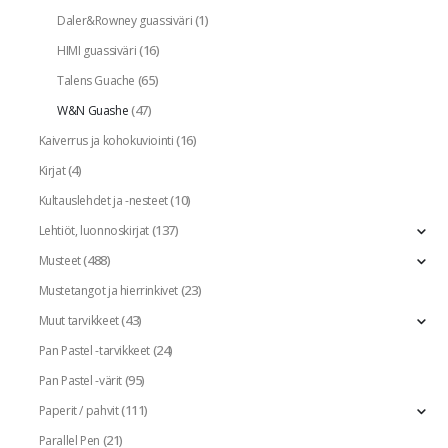
(1)
Daler&Rowney guassiväri
(16)
HIMI guassiväri
(65)
Talens Guache
(47)
W&N Guashe
(16)
Kaiverrus ja kohokuviointi
(4)
Kirjat
(10)
Kultauslehdet ja -nesteet
(137)
Lehtiöt, luonnoskirjat
(488)
Musteet
(23)
Mustetangot ja hierrinkivet
(43)
Muut tarvikkeet
(24)
Pan Pastel -tarvikkeet
(95)
Pan Pastel -värit
(111)
Paperit / pahvit
(21)
Parallel Pen