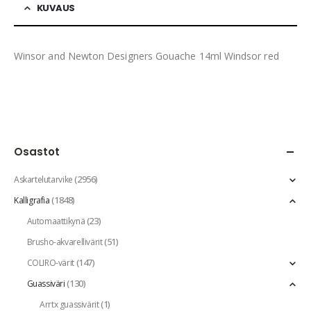
KUVAUS
Winsor and Newton Designers Gouache 14ml Windsor red
Osastot
(2956)
Askartelutarvike
(1848)
Kalligrafia
(23)
Automaattikynä
(51)
Brusho-akvarellivärit
(147)
COLIRO-värit
(130)
Guassiväri
(1)
Arrtx guassivärit