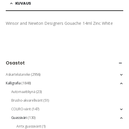
KUVAUS
Winsor and Newton Designers Gouache 14ml Zinc White
Osastot
(2956)
Askartelutarvike
(1848)
Kalligrafia
(23)
Automaattikynä
(51)
Brusho-akvarellivärit
(147)
COLIRO-värit
(130)
Guassiväri
(1)
Arrtx guassivärit