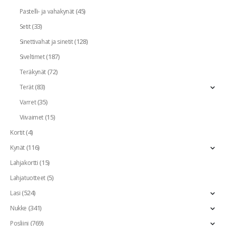
(45)
Pastelli- ja vahakynät
(33)
Setit
(128)
Sinettivahat ja sinetit
(187)
Siveltimet
(72)
Teräkynät
(83)
Terät
(35)
Varret
(15)
Viivaimet
(4)
Kortit
(116)
Kynät
(15)
Lahjakortti
(5)
Lahjatuotteet
(524)
Lasi
(341)
Nukke
(769)
Posliini