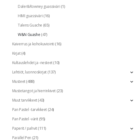
(1)
Daler&Rowney guassiväri
(16)
HIMI guassiväri
(65)
Talens Guache
(47)
W&N Guashe
(16)
Kaiverrus ja kohokuviointi
(4)
Kirjat
(10)
Kultauslehdet ja -nesteet
(137)
Lehtiöt, luonnoskirjat
(488)
Musteet
(23)
Mustetangot ja hierrinkivet
(43)
Muut tarvikkeet
(24)
Pan Pastel -tarvikkeet
(95)
Pan Pastel -värit
(111)
Paperit / pahvit
(21)
Parallel Pen