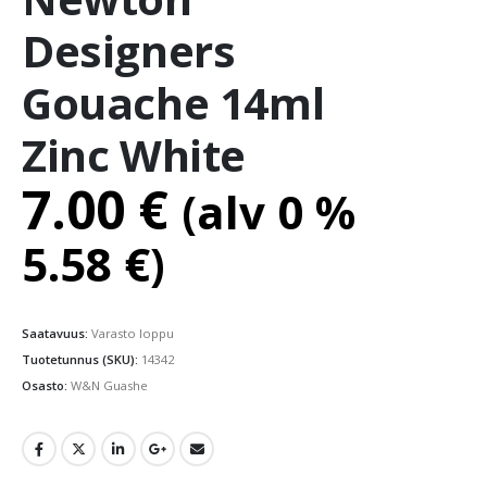
Designers
Gouache 14ml
Zinc White
7.00
€
(alv 0 %
5.58
€
)
Saatavuus:
Varasto loppu
Tuotetunnus (SKU):
14342
Osasto:
W&N Guashe