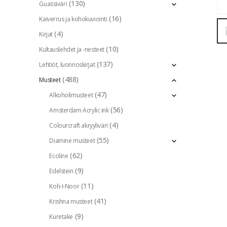
(130)
Guassiväri
(16)
Kaiverrus ja kohokuviointi
(4)
Kirjat
(10)
Kultauslehdet ja -nesteet
(137)
Lehtiöt, luonnoskirjat
(488)
Musteet
(47)
Alkoholimusteet
(56)
Amsterdam Acrylic ink
(4)
Colourcraft akryyliväri
(55)
Diamine musteet
(62)
Ecoline
(9)
Edelstein
(11)
Koh-I-Noor
(41)
Krishna musteet
(9)
Kuretake