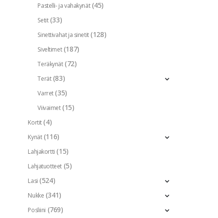
(45)
Pastelli- ja vahakynät
(33)
Setit
(128)
Sinettivahat ja sinetit
(187)
Siveltimet
(72)
Teräkynät
(83)
Terät
(35)
Varret
(15)
Viivaimet
(4)
Kortit
(116)
Kynät
(15)
Lahjakortti
(5)
Lahjatuotteet
(524)
Lasi
(341)
Nukke
(769)
Posliini