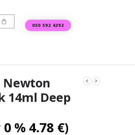
050 592 4392
d Newton
k 14ml Deep
v 0 %
4.78
€
)