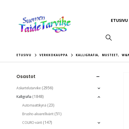
ETUSIVU
ETUSIVU
VERKKOKAUPPA
KALLIGRAFIA
,
MUSTEET
,
W&N
Osastot
(2956)
Askartelutarvike
(1848)
Kalligrafia
(23)
Automaattikynä
(51)
Brusho-akvarellivärit
(147)
COLIRO-värit