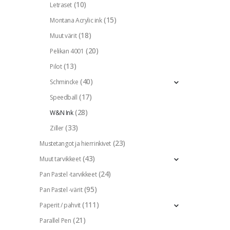
(10)
Letraset
(15)
Montana Acrylic ink
(18)
Muut värit
(20)
Pelikan 4001
(13)
Pilot
(40)
Schmincke
(17)
Speedball
(28)
W&N Ink
(33)
Ziller
(23)
Mustetangot ja hierrinkivet
(43)
Muut tarvikkeet
(24)
Pan Pastel -tarvikkeet
(95)
Pan Pastel -värit
(111)
Paperit / pahvit
(21)
Parallel Pen