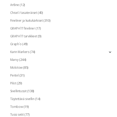
(12)
Artline
(40)
Chisel / tasateräiset
(310)
Fineliner ja kuitukärkiset
(17)
GRAPH`IT fineliner
(9)
GRAPH`IT tarvikkeet
(49)
Graph`o
(74)
Karin Markers
(244)
Marvy
(85)
Molotow
(31)
Pentel
(29)
Pilot
(138)
Sivellintussit
(14)
Täytettävä sivellin
(19)
Tombow
(77)
Tussi setit