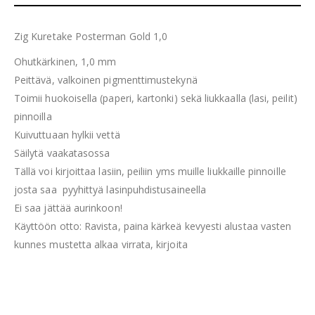
Zig Kuretake Posterman Gold 1,0
Ohutkärkinen, 1,0 mm
Peittävä, valkoinen pigmenttimustekynä
Toimii huokoisella (paperi, kartonki) sekä liukkaalla (lasi, peilit)
pinnoilla
Kuivuttuaan hylkii vettä
Säilytä vaakatasossa
Tällä voi kirjoittaa lasiin, peiliin yms muille liukkaille pinnoille
josta saa pyyhittyä lasinpuhdistusaineella
Ei saa jättää aurinkoon!
Käyttöön otto: Ravista, paina kärkeä kevyesti alustaa vasten
kunnes mustetta alkaa virrata, kirjoita