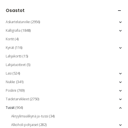
Osastot
(2956)
Askartelutarvike
(1848)
Kalligrafia
(4)
Kortit
(116)
Kynät
(15)
Lahjakortti
(5)
Lahjatuotteet
(524)
Lasi
(341)
Nukke
(769)
Posliini
(2750)
Taidetarvikkeet
(904)
Tussit
(34)
Akryylimaalikynä ja -tussi
(282)
Alkoholi pohjaiset