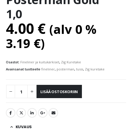
1,0
4.00
€
(alv 0 %
3.19
€
)
Osastot:
Fineliner ja kuitukärkiset
,
Zig Kuretake
Avainsanat tuotteelle
fineliner
,
posterman
,
tussi
,
Zig kuretake
LISÄÄ OSTOSKORIIN
KUVAUS