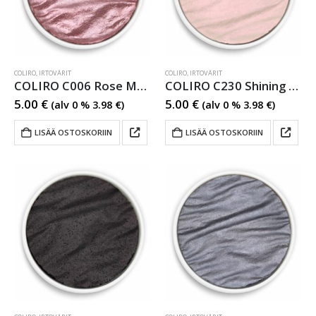
COLIRO
,
IRTOVÄRIT
COLIRO
,
IRTOVÄRIT
COLIRO C006 Rose Metallihohtovesiväri
COLIRO C230 Shining Pink Metallihohtovesiväri
5.00
€
5.00
€
(alv 0 %
3.98
€
)
(alv 0 %
3.98
€
)
LISÄÄ OSTOSKORIIN
LISÄÄ OSTOSKORIIN