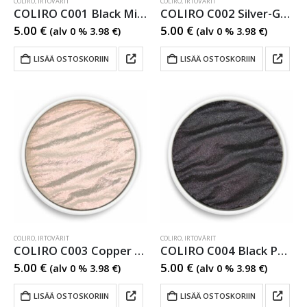
COLIRO
,
IRTOVÄRIT
COLIRO
,
IRTOVÄRIT
COLIRO C001 Black Mica Metallihohtovesiväri
COLIRO C002 Silver-Grey Metallihohtovesiväri
5.00
€
5.00
€
(alv 0 %
3.98
€
)
(alv 0 %
3.98
€
)
LISÄÄ OSTOSKORIIN
LISÄÄ OSTOSKORIIN
COLIRO
,
IRTOVÄRIT
COLIRO
,
IRTOVÄRIT
COLIRO C003 Copper Pearl Metallihohtovesiväri
COLIRO C004 Black Pearl Metallihohtovesiväri
5.00
€
5.00
€
(alv 0 %
3.98
€
)
(alv 0 %
3.98
€
)
LISÄÄ OSTOSKORIIN
LISÄÄ OSTOSKORIIN