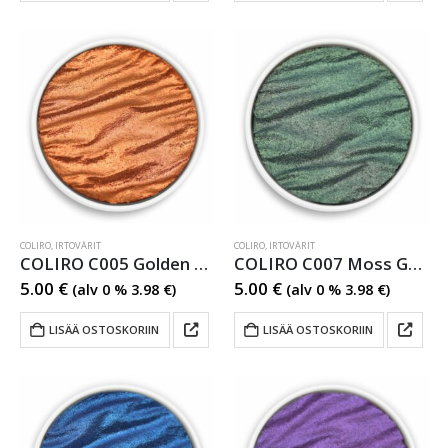
COLIRO
,
IRTOVÄRIT
COLIRO
,
IRTOVÄRIT
COLIRO C005 Golden Orange Metallihohtovesiväri
COLIRO C007 Moss Green Metallihohtovesiväri
5.00
€
5.00
€
(alv 0 %
3.98
€
)
(alv 0 %
3.98
€
)
LISÄÄ OSTOSKORIIN
LISÄÄ OSTOSKORIIN