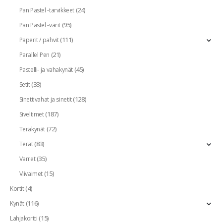
(24)
Pan Pastel -tarvikkeet
(95)
Pan Pastel -värit
(111)
Paperit / pahvit
(21)
Parallel Pen
(45)
Pastelli- ja vahakynät
(33)
Setit
(128)
Sinettivahat ja sinetit
(187)
Siveltimet
(72)
Teräkynät
(83)
Terät
(35)
Varret
(15)
Viivaimet
(4)
Kortit
(116)
Kynät
(15)
Lahjakortti