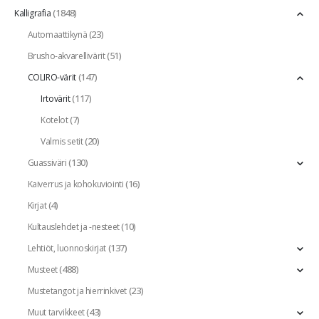
(1848)
Kalligrafia
(23)
Automaattikynä
(51)
Brusho-akvarellivärit
(147)
COLIRO-värit
(117)
Irtovärit
(7)
Kotelot
(20)
Valmis setit
(130)
Guassiväri
(16)
Kaiverrus ja kohokuviointi
(4)
Kirjat
(10)
Kultauslehdet ja -nesteet
(137)
Lehtiöt, luonnoskirjat
(488)
Musteet
(23)
Mustetangot ja hierrinkivet
(43)
Muut tarvikkeet