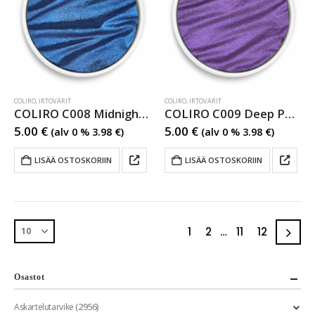
COLIRO
,
IRTOVÄRIT
COLIRO
,
IRTOVÄRIT
COLIRO C008 Midnight Blue Metallihohtovesiväri
COLIRO C009 Deep Purple Metallihohtovesiväri
5.00
€
5.00
€
(alv 0 %
3.98
€
)
(alv 0 %
3.98
€
)
LISÄÄ OSTOSKORIIN
LISÄÄ OSTOSKORIIN
1
2
…
11
12
Osastot
(2956)
Askartelutarvike