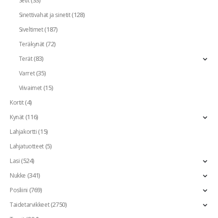
(33)
Setit
(128)
Sinettivahat ja sinetit
(187)
Siveltimet
(72)
Teräkynät
(83)
Terät
(35)
Varret
(15)
Viivaimet
(4)
Kortit
(116)
Kynät
(15)
Lahjakortti
(5)
Lahjatuotteet
(524)
Lasi
(341)
Nukke
(769)
Posliini
(2750)
Taidetarvikkeet