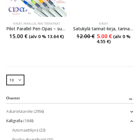
KIRJAT
,
PARALLEL PEN
,
TERÄKYNÄT
KIRJAT
Pilot Parallel Pen Opas – suomenkielinen
Satukylä tarinat-kirja, tarinan ohessa akvarellejä ja kalligrafiaa 8 eri tyylillä
15.00
€
12.00
€
5.00
€
(alv 0 %
13.64
€
)
(alv 0 %
4.55
€
)
Osastot
(2956)
Askartelutarvike
(1848)
Kalligrafia
(23)
Automaattikynä
(51)
Brusho-akvarellivärit