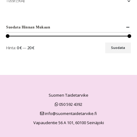
(904)
Tussit
Suodata Hinnan Mukaan
Hinta:
0 €
—
20 €
Suodata
Suomen Taidetarvike
050 592 4392
info@suomentaidetarvike.fi
Vapaudentie 56 A 101, 60100 Seinäjoki