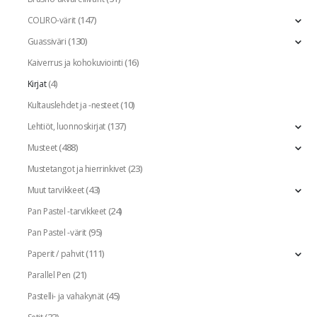
(147)
COLIRO-värit
(130)
Guassiväri
(16)
Kaiverrus ja kohokuviointi
(4)
Kirjat
(10)
Kultauslehdet ja -nesteet
(137)
Lehtiöt, luonnoskirjat
(488)
Musteet
(23)
Mustetangot ja hierrinkivet
(43)
Muut tarvikkeet
(24)
Pan Pastel -tarvikkeet
(95)
Pan Pastel -värit
(111)
Paperit / pahvit
(21)
Parallel Pen
(45)
Pastelli- ja vahakynät