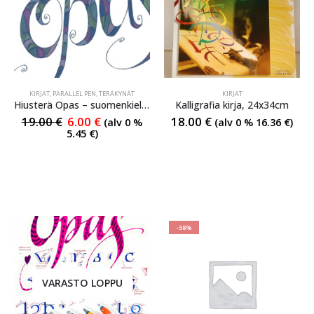
KIRJAT
,
PARALLEL PEN
,
TERÄKYNÄT
KIRJAT
Hiusterä Opas – suomenkielinen
Kalligrafia kirja, 24x34cm
19.00
€
6.00
€
18.00
€
(alv 0 %
(alv 0 %
16.36
€
)
5.45
€
)
-58%
VARASTO LOPPU