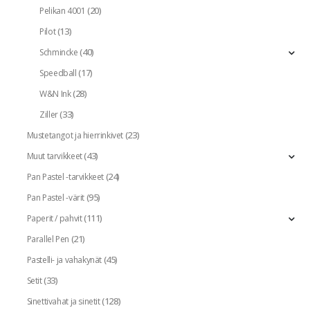
(20)
Pelikan 4001
(13)
Pilot
(40)
Schmincke
(17)
Speedball
(28)
W&N Ink
(33)
Ziller
(23)
Mustetangot ja hierrinkivet
(43)
Muut tarvikkeet
(24)
Pan Pastel -tarvikkeet
(95)
Pan Pastel -värit
(111)
Paperit / pahvit
(21)
Parallel Pen
(45)
Pastelli- ja vahakynät
(33)
Setit
(128)
Sinettivahat ja sinetit