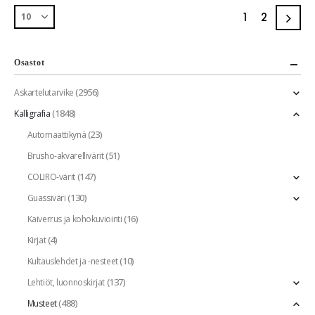
1
2
Osastot
(2956)
Askartelutarvike
(1848)
Kalligrafia
(23)
Automaattikynä
(51)
Brusho-akvarellivärit
(147)
COLIRO-värit
(130)
Guassiväri
(16)
Kaiverrus ja kohokuviointi
(4)
Kirjat
(10)
Kultauslehdet ja -nesteet
(137)
Lehtiöt, luonnoskirjat
(488)
Musteet