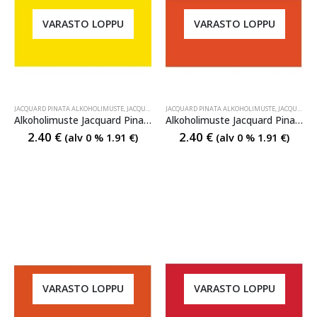
VARASTO LOPPU
VARASTO LOPPU
JACQUARD PINATA ALKOHOLIMUSTE
,
JACQUARD PINATA ALKOHOLIMUSTE
JACQUARD PINATA ALKOHOLIMUSTE
,
JACQUARD PINATA ALKO
,
JACQUARD PINATA ALKOHOLIMUSTE
Alkoholimuste Jacquard Pinata 002 Sunbright Yellow
Alkoholimuste Jacquard Pinata 003 Tangerine
2.40
€
2.40
€
(alv 0 %
1.91
€
)
(alv 0 %
1.91
€
)
VARASTO LOPPU
VARASTO LOPPU