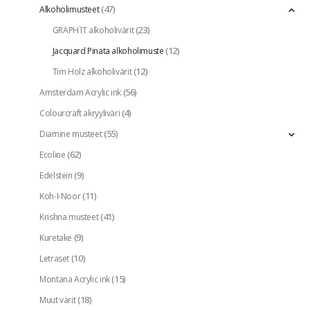
(47)
Alkoholimusteet
(23)
GRAPH`IT alkoholivärit
(12)
Jacquard Pinata alkoholimuste
(12)
Tim Holz alkoholivärit
(56)
Amsterdam Acrylic ink
(4)
Colourcraft akryyliväri
(55)
Diamine musteet
(62)
Ecoline
(9)
Edelstein
(11)
Koh-I-Noor
(41)
Krishna musteet
(9)
Kuretake
(10)
Letraset
(15)
Montana Acrylic ink
(18)
Muut värit