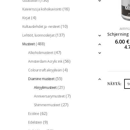
(130)
Guassiväri
(16)
Kaiverrus ja kohokuviointi
(4)
Kirjat
(10)
Kultauslehdet ja -nesteet
AKRYYL
(137)
Lehtiöt, luonnoskirjat
6.00
€
(488)
Musteet
4.
(47)
Alkoholimusteet
(56)
Amsterdam Acrylic ink
(4)
Colourcraft akryyliväri
(55)
Diamine musteet
NÄYTÄ:
(21)
Akryylimusteet
(7)
Anniversarymusteet
(27)
Shimmermusteet
(62)
Ecoline
(9)
Edelstein