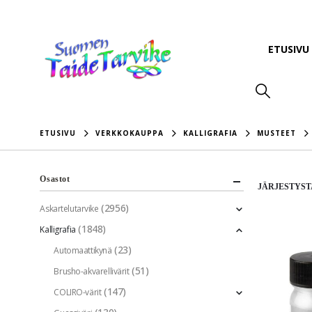
ETUSIVU
ETUSIVU
VERKKOKAUPPA
KALLIGRAFIA
MUSTEET
Osastot
JÄRJESTYST
(2956)
Askartelutarvike
(1848)
Kalligrafia
(23)
Automaattikynä
(51)
Brusho-akvarellivärit
(147)
COLIRO-värit