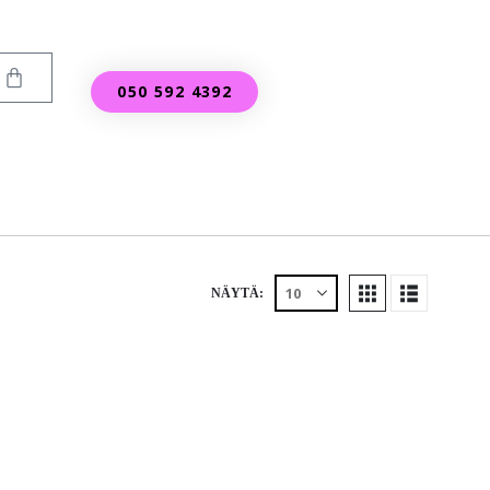
050 592 4392
NÄYTÄ: