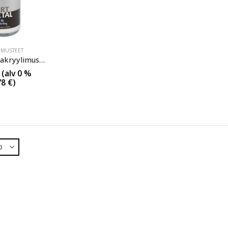
IMUSTEET
Schjerning akryylimuste Silver
(alv 0 %
78
€
)