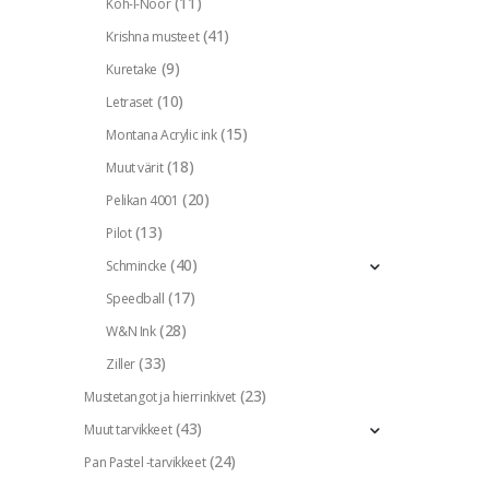
(11)
Koh-I-Noor
(41)
Krishna musteet
(9)
Kuretake
(10)
Letraset
(15)
Montana Acrylic ink
(18)
Muut värit
(20)
Pelikan 4001
(13)
Pilot
(40)
Schmincke
(17)
Speedball
(28)
W&N Ink
(33)
Ziller
(23)
Mustetangot ja hierrinkivet
(43)
Muut tarvikkeet
(24)
Pan Pastel -tarvikkeet