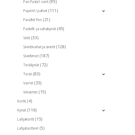
(95)
Pan Pastel -värit
(111)
Paperit / pahvit
(21)
Parallel Pen
(45)
Pastelli- ja vahakynät
(33)
Setit
(128)
Sinettivahat ja sinetit
(187)
Siveltimet
(72)
Teräkynät
(83)
Terät
(35)
Varret
(15)
Viivaimet
(4)
Kortit
(116)
Kynät
(15)
Lahjakortti
(5)
Lahjatuotteet