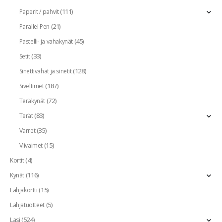
(111)
Paperit / pahvit
(21)
Parallel Pen
(45)
Pastelli- ja vahakynät
(33)
Setit
(128)
Sinettivahat ja sinetit
(187)
Siveltimet
(72)
Teräkynät
(83)
Terät
(35)
Varret
(15)
Viivaimet
(4)
Kortit
(116)
Kynät
(15)
Lahjakortti
(5)
Lahjatuotteet
(524)
Lasi