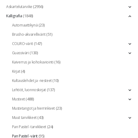
(2956)
Askartelutarvike
(1848)
Kalligrafia
(23)
Automaattikynä
(51)
Brusho-akvarellivärit
(147)
COLIRO-värit
(130)
Guassiväri
(16)
Kaiverrus ja kohokuviointi
(4)
Kirjat
(10)
Kultauslehdet ja -nesteet
(137)
Lehtiöt, luonnoskirjat
(488)
Musteet
(23)
Mustetangot ja hierrinkivet
(43)
Muut tarvikkeet
(24)
Pan Pastel -tarvikkeet
(95)
Pan Pastel -värit