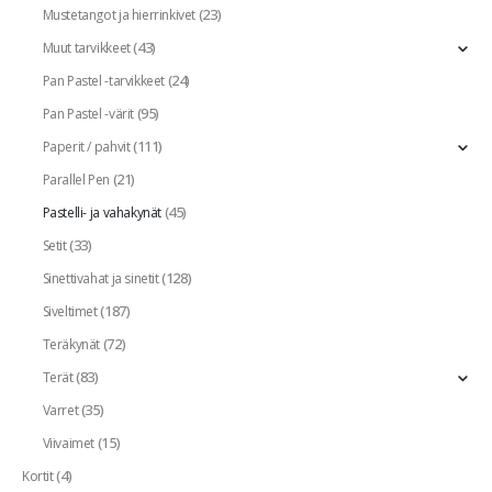
(23)
Mustetangot ja hierrinkivet
(43)
Muut tarvikkeet
(24)
Pan Pastel -tarvikkeet
(95)
Pan Pastel -värit
(111)
Paperit / pahvit
(21)
Parallel Pen
(45)
Pastelli- ja vahakynät
(33)
Setit
(128)
Sinettivahat ja sinetit
(187)
Siveltimet
(72)
Teräkynät
(83)
Terät
(35)
Varret
(15)
Viivaimet
(4)
Kortit