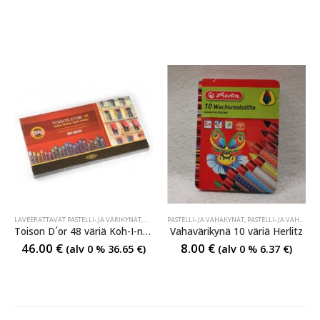
LAVEERATTAVAT PASTELLI- JA VÄRIKYNÄT
,
OIL & SOFT PASTEL
PASTELLI- JA VAHAKYNÄT
,
OIL & SOFT PASTEL
,
PASTELLI- JA VAHAKYNÄT
,
PASTELLI- JA VAHA
Toison D´or 48 väriä Koh-I-noor
Vahavärikynä 10 väriä Herlitz
46.00
€
8.00
€
(alv 0 %
36.65
€
)
(alv 0 %
6.37
€
)