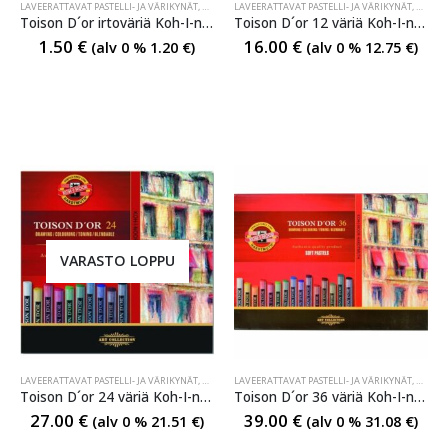
LAVEERATTAVAT PASTELLI- JA VÄRIKYNÄT
,
OIL & SOFT PASTEL
LAVEERATTAVAT PASTELLI- JA VÄRIKYNÄT
,
OIL & SOFT PASTEL
,
PASTELLI- JA VAHA
,
OIL & S
Toison D´or irtoväriä Koh-I-noor
Toison D´or 12 väriä Koh-I-noor
1.50
€
16.00
€
(alv 0 %
1.20
€
)
(alv 0 %
12.75
€
)
VARASTO LOPPU
LAVEERATTAVAT PASTELLI- JA VÄRIKYNÄT
,
OIL & SOFT PASTEL
LAVEERATTAVAT PASTELLI- JA VÄRIKYNÄT
,
OIL & SOFT PASTEL
,
PASTELLI- JA VAHA
,
OIL & S
Toison D´or 24 väriä Koh-I-noor
Toison D´or 36 väriä Koh-I-noor
27.00
€
39.00
€
(alv 0 %
21.51
€
)
(alv 0 %
31.08
€
)