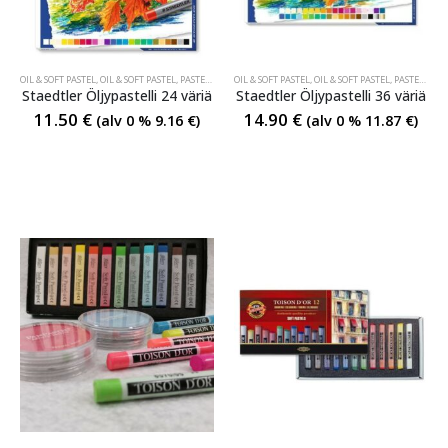
OIL & SOFT PASTEL
,
OIL & SOFT PASTEL
,
PASTELLI- JA VAHAKYNÄT
OIL & SOFT PASTEL
,
PASTELLI- JA VAHAKYNÄT
,
OIL & SOFT PASTEL
,
PASTELLI- JA VAHAKYNÄT
Staedtler Öljypastelli 24 väriä
Staedtler Öljypastelli 36 väriä
11.50
€
14.90
€
(alv 0 %
9.16
€
)
(alv 0 %
11.87
€
)