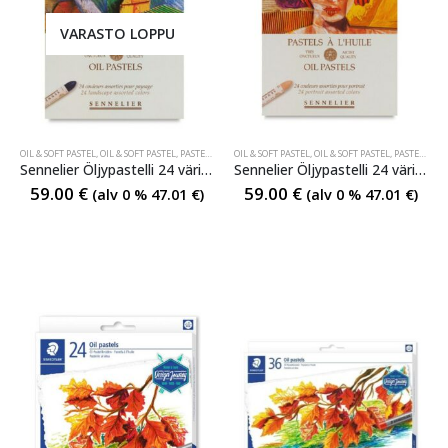
VARASTO LOPPU
OIL & SOFT PASTEL
,
OIL & SOFT PASTEL
,
PASTELLI- JA VAHAKYNÄT
OIL & SOFT PASTEL
,
PASTELLI- JA VAHAKYNÄT
,
OIL & SOFT PASTEL
,
PASTELLI- JA VAHAKYNÄT
Sennelier Öljypastelli 24 värin Landscape sarja
Sennelier Öljypastelli 24 värin Portrait sarja
59.00
€
59.00
€
(alv 0 %
47.01
€
)
(alv 0 %
47.01
€
)