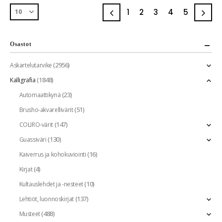
1
2
3
4
5
Osastot
(2956)
Askartelutarvike
(1848)
Kalligrafia
(23)
Automaattikynä
(51)
Brusho-akvarellivärit
(147)
COLIRO-värit
(130)
Guassiväri
(16)
Kaiverrus ja kohokuviointi
(4)
Kirjat
(10)
Kultauslehdet ja -nesteet
(137)
Lehtiöt, luonnoskirjat
(488)
Musteet