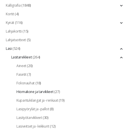
(1848)
Kalligrafia
(4)
Kortit
(116)
Kynät
(15)
Lahjakortti
(5)
Lahjatuotteet
(524)
Lasi
(264)
Lasitarvikkeet
(20)
Aineet
(7)
Fasetit
(18)
Folionauhat
(27)
Hiomakone ja tarvikkeet
(19)
Kuparitukilangat ja -renkaat
(8)
Lasipyörylät ja -pallot
(30)
Lasityötarvikkeet
(12)
Lasiveitset ja -leikkurit