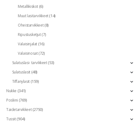
(6)
Metallikiskot
(14)
Muut lasitarvikkeet
(8)
Oheistarvikkeet
(7)
Ripustusketjut
(16)
Valaisinjalat
(72)
Valaisinosat
(53)
Sulatuslasi- tarvikkeet
(48)
Sulatuslasit
(159)
Tiffanylasit
(341)
Nukke
(769)
Posliini
(2750)
Taidetarvikkeet
(904)
Tussit