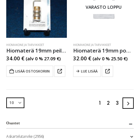
VARASTO LOPPU
HIOMAKONE JA TARVIKKEET
HIOMAKONE JA TARVIKKEET
Hiomaterä 19mm peilille
Hiomaterä 19mm power
34.00
€
32.00
€
(alv 0 %
27.09
€
)
(alv 0 %
25.50
€
)
LISÄÄ OSTOSKORIIN
LUE LISÄÄ
1
2
3
Osastot
(2956)
Askartelutarvike