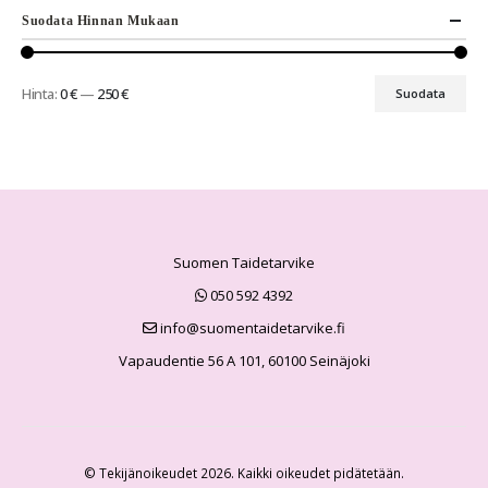
Suodata Hinnan Mukaan
Hinta:
0 €
—
250 €
Suodata
Suomen Taidetarvike
050 592 4392
info@suomentaidetarvike.fi
Vapaudentie 56 A 101, 60100 Seinäjoki
© Tekijänoikeudet 2026. Kaikki oikeudet pidätetään.