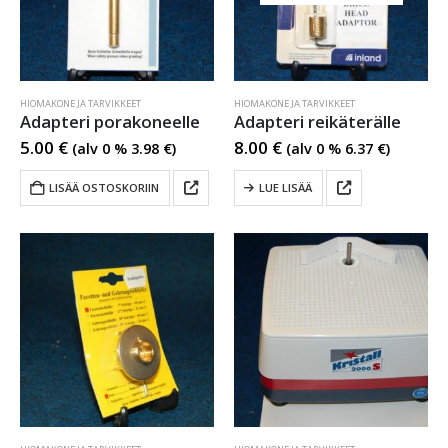
HIOMAKONE JA TARVIKKEET
HIOMAKONE JA TARVIKKEET
Adapteri porakoneelle
Adapteri reikäterälle
5.00
€
8.00
€
(alv 0 %
3.98
€
)
(alv 0 %
6.37
€
)
LISÄÄ OSTOSKORIIN
LUE LISÄÄ