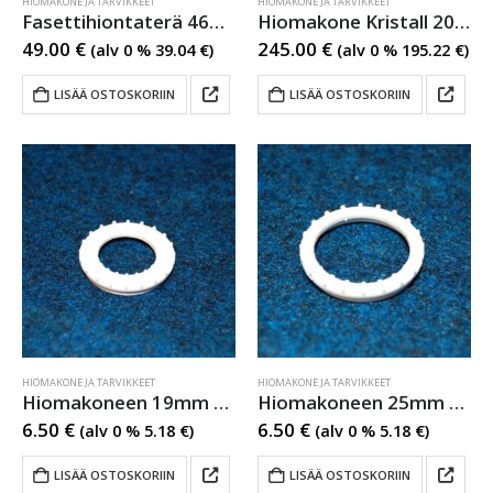
HIOMAKONE JA TARVIKKEET
HIOMAKONE JA TARVIKKEET
Fasettihiontaterä 46mm
Hiomakone Kristall 2000S
49.00
€
245.00
€
(alv 0 %
39.04
€
)
(alv 0 %
195.22
€
)
LISÄÄ OSTOSKORIIN
LISÄÄ OSTOSKORIIN
HIOMAKONE JA TARVIKKEET
HIOMAKONE JA TARVIKKEET
Hiomakoneen 19mm rengas
Hiomakoneen 25mm rengas
6.50
€
6.50
€
(alv 0 %
5.18
€
)
(alv 0 %
5.18
€
)
LISÄÄ OSTOSKORIIN
LISÄÄ OSTOSKORIIN