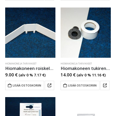
HIOMAKONE JA TARVIKKEET
HIOMAKONE JA TARVIKKEET
Hiomakoneen roiskeläppä
Hiomakoneen tukirengas
9.00
€
14.00
€
(alv 0 %
7.17
€
)
(alv 0 %
11.16
€
)
LISÄÄ OSTOSKORIIN
LISÄÄ OSTOSKORIIN