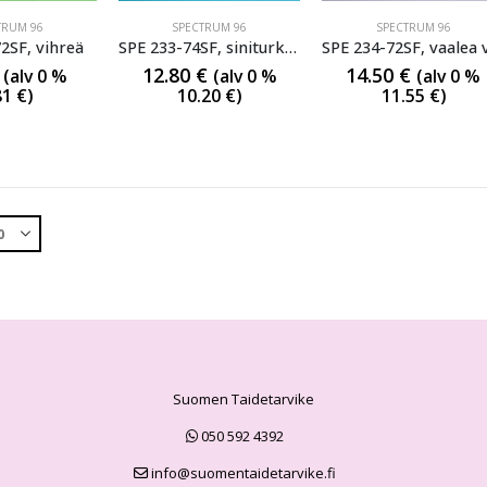
TRUM 96
SPECTRUM 96
SPECTRUM 96
2SF, vihreä
SPE 233-74SF, siniturkoosi
12.80
€
14.50
€
(alv 0 %
(alv 0 %
(alv 0 %
81
€
)
10.20
€
)
11.55
€
)
Suomen Taidetarvike
050 592 4392
info@suomentaidetarvike.fi