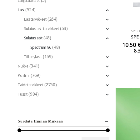
(5)
Lahjatuotteet
(524)
Lasi
(264)
Lasitarvikkeet
(53)
Sulatuslasi- tarvikkeet
SPEC
SPE
(48)
Sulatuslasit
10.50
(48)
Spectrum 96
8.
(159)
Tiffanylasit
(341)
Nukke
(769)
Posliini
(2750)
Taidetarvikkeet
(904)
Tussit
Suodata Hinnan Mukaan