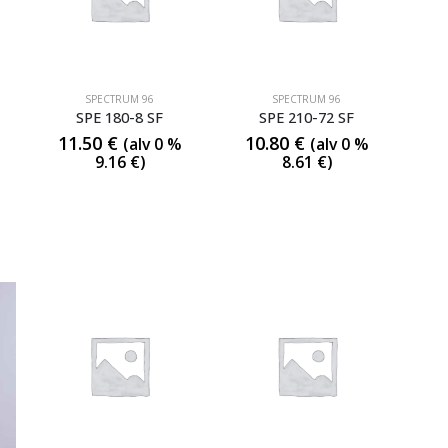
SPECTRUM 96
SPECTRUM 96
SPE 180-8 SF
SPE 210-72 SF
11.50
€
10.80
€
(alv 0 %
(alv 0 %
9.16
€
)
8.61
€
)