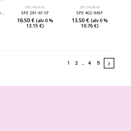
SPECTRUM 96
SPECTRUM 96
SPE 234-72SF, vaalea violetti
SPE 291-61 SF
SPE 402-94SF
16.50
€
13.50
€
(alv 0 %
(alv 0 %
13.15
€
)
10.76
€
)
1
2
…
4
5