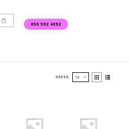
050 592 4392
NÄYTÄ: