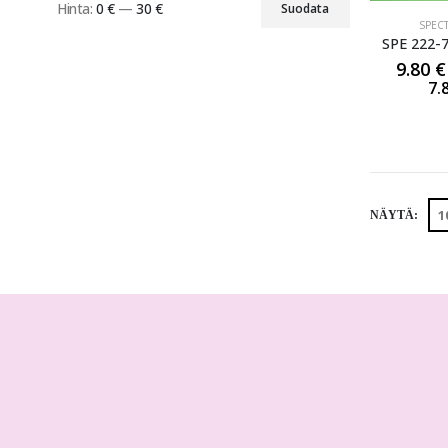
Hinta:
0 €
—
30 €
Suodata
SPEC
SPE 222-7
9.80
€
7.
NÄYTÄ: