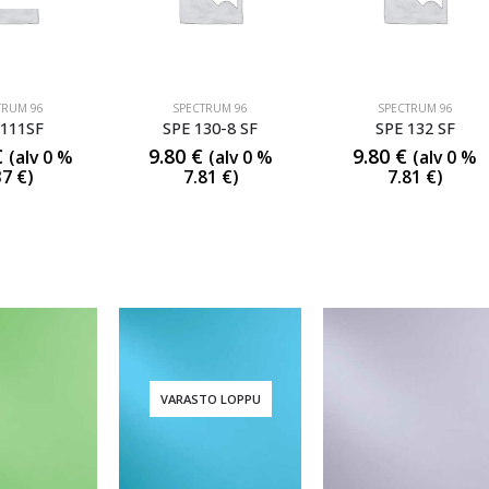
TRUM 96
SPECTRUM 96
SPECTRUM 96
 111SF
SPE 130-8 SF
SPE 132 SF
€
9.80
€
9.80
€
(alv 0 %
(alv 0 %
(alv 0 %
37
€
)
7.81
€
)
7.81
€
)
VARASTO LOPPU