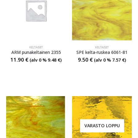
KELTAISET
KELTAISET
ARM punakeltainen 2355
SPE kelta-ruskea 6061-81
11.90
€
9.50
€
(alv 0 %
9.48
€
)
(alv 0 %
7.57
€
)
VARASTO LOPPU