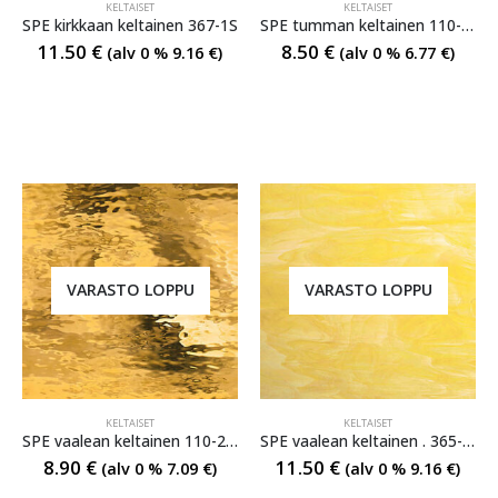
KELTAISET
KELTAISET
SPE kirkkaan keltainen 367-1S
SPE tumman keltainen 110-8RR
11.50
€
8.50
€
(alv 0 %
9.16
€
)
(alv 0 %
6.77
€
)
VARASTO LOPPU
VARASTO LOPPU
KELTAISET
KELTAISET
SPE vaalean keltainen 110-2W
SPE vaalean keltainen . 365-1S
8.90
€
11.50
€
(alv 0 %
7.09
€
)
(alv 0 %
9.16
€
)