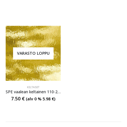
VARASTO LOPPU
KELTAISET
SPE vaalean keltainen 110-2RR
7.50
€
(alv 0 %
5.98
€
)