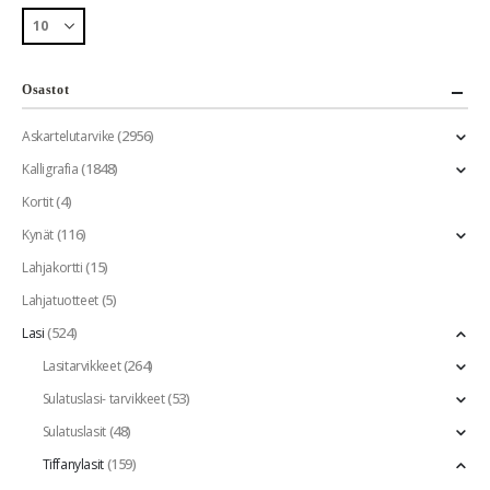
Osastot
(2956)
Askartelutarvike
(1848)
Kalligrafia
(4)
Kortit
(116)
Kynät
(15)
Lahjakortti
(5)
Lahjatuotteet
(524)
Lasi
(264)
Lasitarvikkeet
(53)
Sulatuslasi- tarvikkeet
(48)
Sulatuslasit
(159)
Tiffanylasit