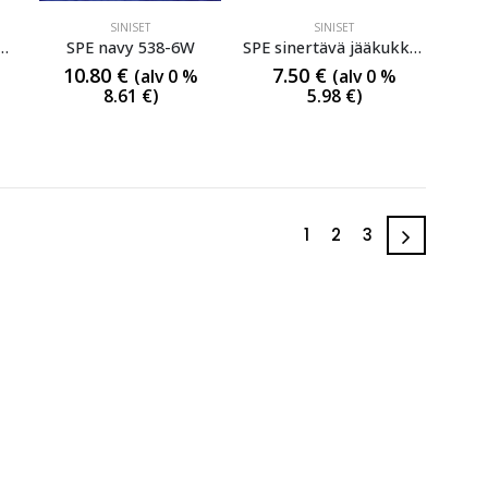
SINISET
SINISET
irkas/sininen 430BR
SPE navy 538-6W
SPE sinertävä jääkukka 18045
10.80
€
7.50
€
(alv 0 %
(alv 0 %
8.61
€
)
5.98
€
)
1
2
3