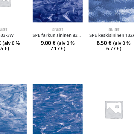
NISET
SINISET
SINISET
533-3W
SPE farkun sininen 838-96S
SPE keskisininen 132
€
9.00
€
8.50
€
(alv 0 %
(alv 0 %
(alv 0 %
45
€
)
7.17
€
)
6.77
€
)