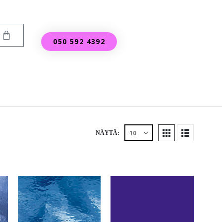
050 592 4392
NÄYTÄ: