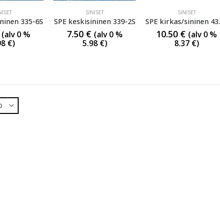
NISET
SINISET
SINISET
ininen 335-6S
SPE keskisininen 339-2S
SPE k
7.50
€
10.50
€
(alv 0 %
(alv 0 %
(alv 0 %
98
€
)
5.98
€
)
8.37
€
)