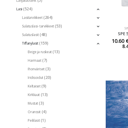
(5)
Lahjatuotteet
(524)
Lasi
(264)
Lasitarvikkeet
(53)
Sulatuslasi- tarvikkeet
SI
SPE 
(48)
Sulatuslasit
10.60
(159)
Tiffanylasit
8.
(13)
Beige ja ruskeat
(7)
Harmaat
(3)
Ihonväriset
(20)
Iridisoidut
(9)
Keltaiset
(13)
Kirkkaat
(3)
Mustat
(4)
Oranssit
(1)
Peililasit