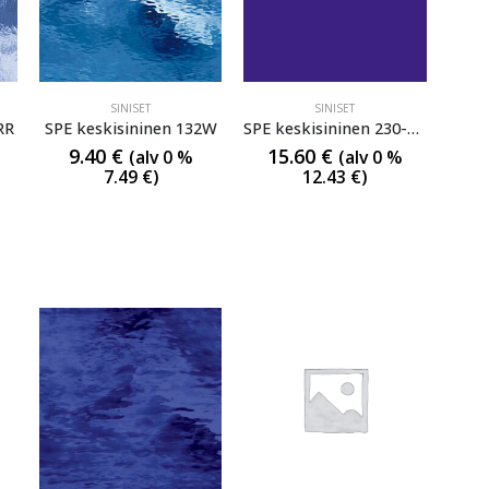
SINISET
SINISET
RR
SPE keskisininen 132W
SPE keskisininen 230-76SF
9.40
€
15.60
€
(alv 0 %
(alv 0 %
7.49
€
)
12.43
€
)