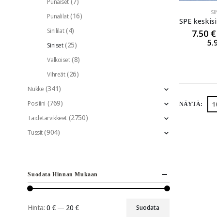
(7)
Punaiset
SI
(16)
Punalilat
SPE keskis
(4)
Sinililat
7.50
€
5.
(25)
Siniset
(8)
Valkoiset
(26)
Vihreät
(341)
Nukke
(769)
Posliini
NÄYTÄ:
(2750)
Taidetarvikkeet
(904)
Tussit
Suodata Hinnan Mukaan
Hinta:
0 €
—
20 €
Suodata