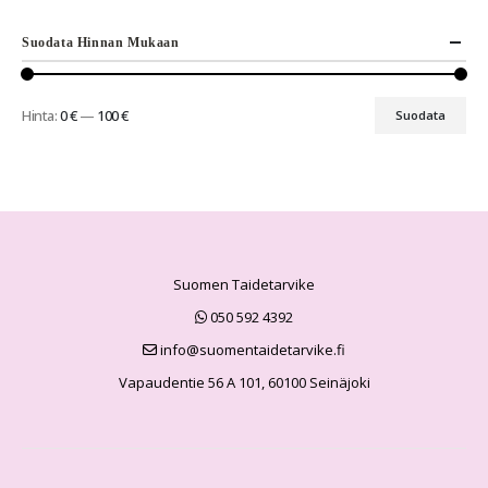
Suodata Hinnan Mukaan
Hinta:
0 €
—
100 €
Suodata
Suomen Taidetarvike
050 592 4392
info@suomentaidetarvike.fi
Vapaudentie 56 A 101, 60100 Seinäjoki