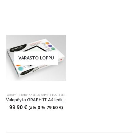
VARASTO LOPPU
GRAPH`IT TARVIKKEET
,
GRAPH`IT TUOTTEET
Valopöytä GRAPH`IT A4 ledlight USB-C
99.90
€
(alv 0 %
79.60
€
)