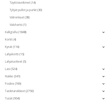
(14)
Täyttösiveltimet
(30)
Tyhjät pullot ja purkit
(38)
Välirenkaat
(1)
Valuhartsi
(1848)
Kalligrafia
(4)
Kortit
(116)
Kynät
(15)
Lahjakortti
(5)
Lahjatuotteet
(524)
Lasi
(341)
Nukke
(769)
Posliini
(2750)
Taidetarvikkeet
(904)
Tussit