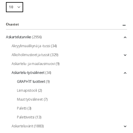
Osastot
(2956)
Askartelutarvike
(34)
Akryylimaalikynä ja -tussi
(329)
Alkoholimusteet ja tussit
(9)
Askartelu- ja maalausmuovi
(34)
Askartelu-työvälineet
(9)
GRAPH`IT tuotteet
(2)
Liimapistooli
(7)
Muut työvälineet
(3)
Paletti
(13)
Palettiveitsi
(1883)
Askarteluvärit