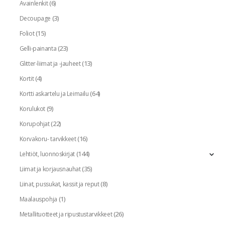
(6)
Avainlenkit
(3)
Decoupage
(15)
Foliot
(23)
Gelli-painanta
(13)
Glitter-liimat ja -jauheet
(4)
Kortit
(64)
Kortti askartelu ja Leimailu
(9)
Korulukot
(22)
Korupohjat
(16)
Korvakoru- tarvikkeet
(144)
Lehtiöt, luonnoskirjat
(35)
Liimat ja korjausnauhat
(8)
Liinat, pussukat, kassit ja reput
(1)
Maalauspohja
(26)
Metallituotteet ja ripustustarvikkeet