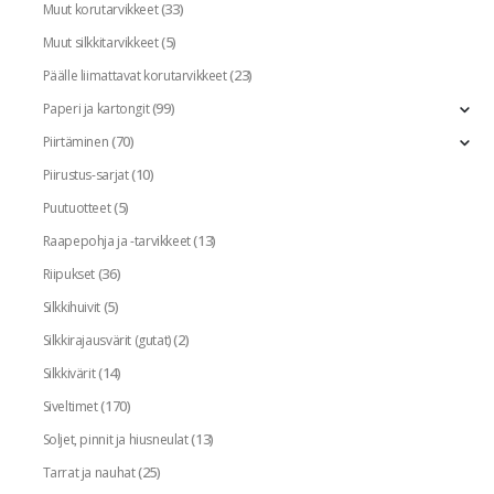
(33)
Muut korutarvikkeet
(5)
Muut silkkitarvikkeet
(23)
Päälle liimattavat korutarvikkeet
(99)
Paperi ja kartongit
(70)
Piirtäminen
(10)
Piirustus-sarjat
(5)
Puutuotteet
(13)
Raapepohja ja -tarvikkeet
(36)
Riipukset
(5)
Silkkihuivit
(2)
Silkkirajausvärit (gutat)
(14)
Silkkivärit
(170)
Siveltimet
(13)
Soljet, pinnit ja hiusneulat
(25)
Tarrat ja nauhat