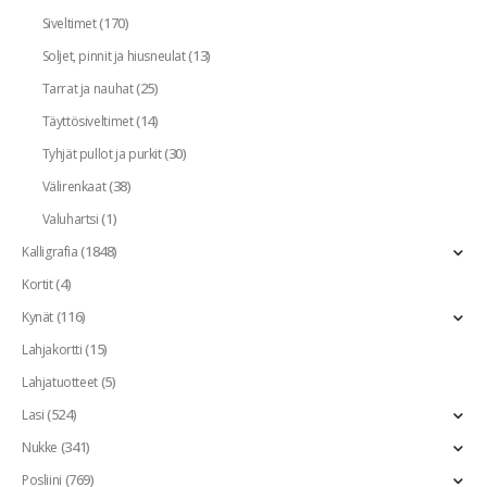
(170)
Siveltimet
(13)
Soljet, pinnit ja hiusneulat
(25)
Tarrat ja nauhat
(14)
Täyttösiveltimet
(30)
Tyhjät pullot ja purkit
(38)
Välirenkaat
(1)
Valuhartsi
(1848)
Kalligrafia
(4)
Kortit
(116)
Kynät
(15)
Lahjakortti
(5)
Lahjatuotteet
(524)
Lasi
(341)
Nukke
(769)
Posliini