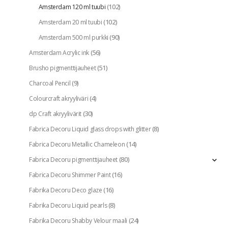
(102)
Amsterdam 120 ml tuubi
(102)
Amsterdam 20 ml tuubi
(90)
Amsterdam 500 ml purkki
(56)
Amsterdam Acrylic ink
(51)
Brusho pigmenttijauheet
(9)
Charcoal Pencil
(4)
Colourcraft akryyliväri
(30)
dp Craft akryylivärit
(8)
Fabrica Decoru Liquid glass drops with glitter
(14)
Fabrica Decoru Metallic Chameleon
(80)
Fabrica Decoru pigmenttijauheet
(16)
Fabrica Decoru Shimmer Paint
(16)
Fabrika Decoru Deco glaze
(8)
Fabrika Decoru Liquid pearls
(24)
Fabrika Decoru Shabby Velour maali