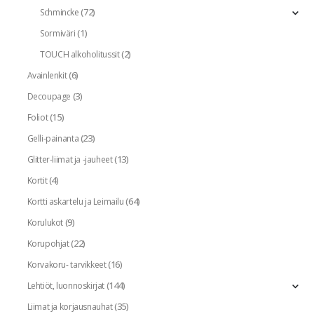
(72)
Schmincke
(1)
Sormiväri
(2)
TOUCH alkoholitussit
(6)
Avainlenkit
(3)
Decoupage
(15)
Foliot
(23)
Gelli-painanta
(13)
Glitter-liimat ja -jauheet
(4)
Kortit
(64)
Kortti askartelu ja Leimailu
(9)
Korulukot
(22)
Korupohjat
(16)
Korvakoru- tarvikkeet
(144)
Lehtiöt, luonnoskirjat
(35)
Liimat ja korjausnauhat