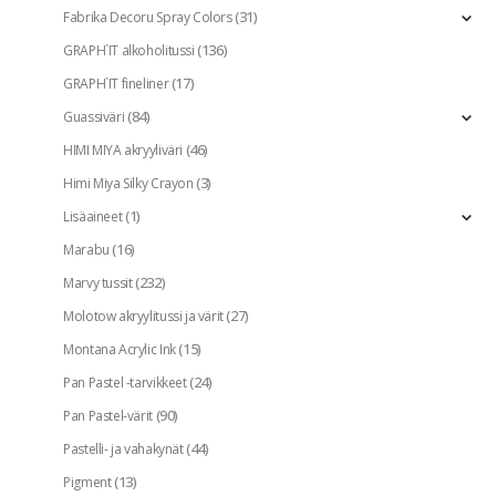
(31)
Fabrika Decoru Spray Colors
(136)
GRAPH`IT alkoholitussi
(17)
GRAPH`IT fineliner
(84)
Guassiväri
(46)
HIMI MIYA akryyliväri
(3)
Himi Miya Silky Crayon
(1)
Lisäaineet
(16)
Marabu
(232)
Marvy tussit
(27)
Molotow akryylitussi ja värit
(15)
Montana Acrylic Ink
(24)
Pan Pastel -tarvikkeet
(90)
Pan Pastel-värit
(44)
Pastelli- ja vahakynät
(13)
Pigment