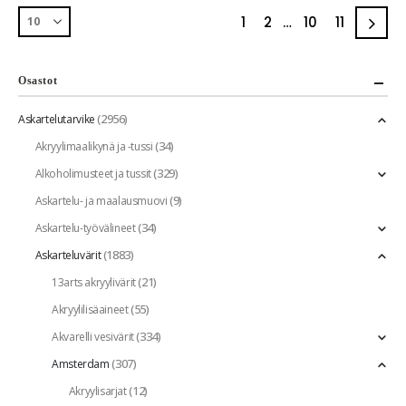
1
2
…
10
11
Osastot
(2956)
Askartelutarvike
(34)
Akryylimaalikynä ja -tussi
(329)
Alkoholimusteet ja tussit
(9)
Askartelu- ja maalausmuovi
(34)
Askartelu-työvälineet
(1883)
Askarteluvärit
(21)
13arts akryylivärit
(55)
Akryylilisäaineet
(334)
Akvarelli vesivärit
(307)
Amsterdam
(12)
Akryylisarjat