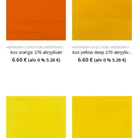
AMSTERDAM 120 ML TUUBI
,
AMSTERDAM 120 ML TUUBI
AMSTERDAM 120 ML TUUBI
,
AMSTERDAM 120 ML TUUBI
Azo orange 276 akryyliväri
Azo yellow deep 270 akryyliväri
6.60
€
6.60
€
(alv 0 %
5.26
€
)
(alv 0 %
5.26
€
)