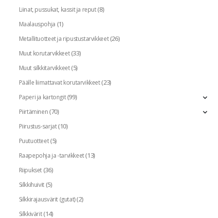
(8)
Liinat, pussukat, kassit ja reput
(1)
Maalauspohja
(26)
Metallituotteet ja ripustustarvikkeet
(33)
Muut korutarvikkeet
(5)
Muut silkkitarvikkeet
(23)
Päälle liimattavat korutarvikkeet
(99)
Paperi ja kartongit
(70)
Piirtäminen
(10)
Piirustus-sarjat
(5)
Puutuotteet
(13)
Raapepohja ja -tarvikkeet
(36)
Riipukset
(5)
Silkkihuivit
(2)
Silkkirajausvärit (gutat)
(14)
Silkkivärit