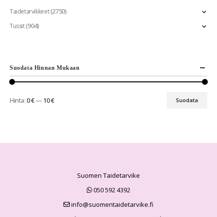
(2750)
Taidetarvikkeet
(904)
Tussit
Suodata Hinnan Mukaan
Hinta:
0 €
—
10 €
Suodata
Suomen Taidetarvike
050 592 4392
info@suomentaidetarvike.fi