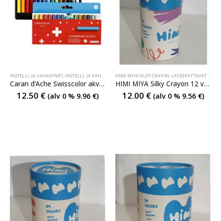
PASTELLI- JA VAHAKYNÄT
,
PASTELLI- JA VAHAKYNÄT
HIMI MIYA SILKY CRAYON
,
PIIRTÄMINEN
,
LAVEERATTAVAT PASTELLI- JA VÄRIKYNÄT
Caran d’Ache Swisscolor akvarelliliitu 15
HIMI MIYA Silky Crayon 12 väriä
12.50
€
12.00
€
(alv 0 %
9.96
€
)
(alv 0 %
9.56
€
)