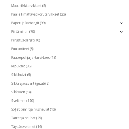
(5)
Muut silkkitarvikkeet
(23)
Päälle liimattavat korutarvikkeet
(99)
Paperi ja kartongit
(70)
Piirtäminen
(10)
Piirustus-sarjat
(5)
Puutuotteet
(13)
Raapepohja ja -tarvikkeet
(36)
Riipukset
(5)
Silkkihuivit
(2)
Silkkirajausvärit (gutat)
(14)
Silkkivärit
(170)
Siveltimet
(13)
Soljet, pinnit ja hiusneulat
(25)
Tarrat ja nauhat
(14)
Täyttösiveltimet