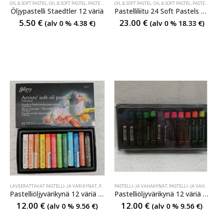
OIL & SOFT PASTEL
,
OIL & SOFT PASTEL
,
PASTELLI- JA VAHAKYNÄT
OIL & SOFT PASTEL
,
PASTELLI- JA VAHAKYNÄT
,
OIL & SOFT PASTEL
,
PASTELLI- JA VAHAKYNÄT
Öljypastelli Staedtler 12 väriä
Pastelliliitu 24 Soft Pastels väriä Faber-Castell
5.50
€
23.00
€
(alv 0 %
4.38
€
)
(alv 0 %
18.33
€
)
LAVEERATTAVAT PASTELLI- JA VÄRIKYNÄT
,
PASTELLI- JA VAHAKYNÄT
PASTELLI- JA VAHAKYNÄT
,
PASTELLI- JA VAHAKYNÄT
,
PASTELLI- JA VAHAKYNÄT
Pastelliöljyvärikynä 12 väriä Gallery
Pastelliöljyvärikynä 12 väriä Gallery
12.00
€
12.00
€
(alv 0 %
9.56
€
)
(alv 0 %
9.56
€
)