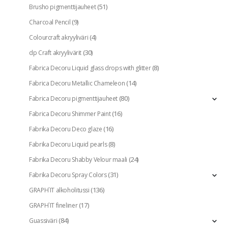
(51)
Brusho pigmenttijauheet
(9)
Charcoal Pencil
(4)
Colourcraft akryyliväri
(30)
dp Craft akryylivärit
(8)
Fabrica Decoru Liquid glass drops with glitter
(14)
Fabrica Decoru Metallic Chameleon
(80)
Fabrica Decoru pigmenttijauheet
(16)
Fabrica Decoru Shimmer Paint
(16)
Fabrika Decoru Deco glaze
(8)
Fabrika Decoru Liquid pearls
(24)
Fabrika Decoru Shabby Velour maali
(31)
Fabrika Decoru Spray Colors
(136)
GRAPH`IT alkoholitussi
(17)
GRAPH`IT fineliner
(84)
Guassiväri