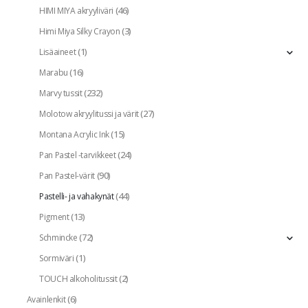
(46)
HIMI MIYA akryyliväri
(3)
Himi Miya Silky Crayon
(1)
Lisäaineet
(16)
Marabu
(232)
Marvy tussit
(27)
Molotow akryylitussi ja värit
(15)
Montana Acrylic Ink
(24)
Pan Pastel -tarvikkeet
(90)
Pan Pastel-värit
(44)
Pastelli- ja vahakynät
(13)
Pigment
(72)
Schmincke
(1)
Sormiväri
(2)
TOUCH alkoholitussit
(6)
Avainlenkit