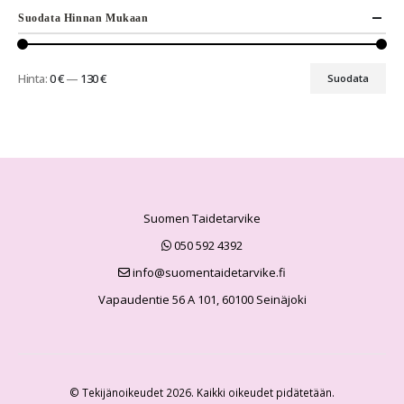
Suodata Hinnan Mukaan
Hinta:
0 €
—
130 €
Suodata
Suomen Taidetarvike
050 592 4392
info@suomentaidetarvike.fi
Vapaudentie 56 A 101, 60100 Seinäjoki
© Tekijänoikeudet 2026. Kaikki oikeudet pidätetään.