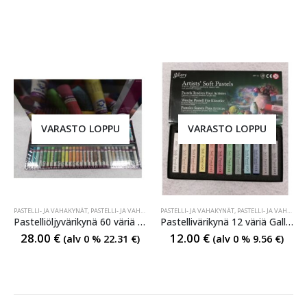
VARASTO LOPPU
VARASTO LOPPU
PASTELLI- JA VAHAKYNÄT
,
PASTELLI- JA VAHAKYNÄT
PASTELLI- JA VAHAKYNÄT
,
PASTELLI- JA VAHAKYNÄT
Pastelliöljyvärikynä 60 väriä Van Gogh
Pastellivärikynä 12 väriä Gallery
28.00
€
12.00
€
(alv 0 %
22.31
€
)
(alv 0 %
9.56
€
)