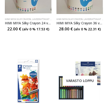
HIMI MIYA SILKY CRAYON
,
LAVEERATTAVAT PASTELLI- JA VÄRIKYNÄT
HIMI MIYA SILKY CRAYON
,
PASTELLI- JA VAHAKYNÄT
,
LAVEERATTAVAT PASTELLI- JA VÄRIKYNÄT
,
PAST
HIMI MIYA Silky Crayon 24 väriä
HIMI MIYA Silky Crayon 36 väriä
22.00
€
28.00
€
(alv 0 %
17.53
€
)
(alv 0 %
22.31
€
)
VARASTO LOPPU