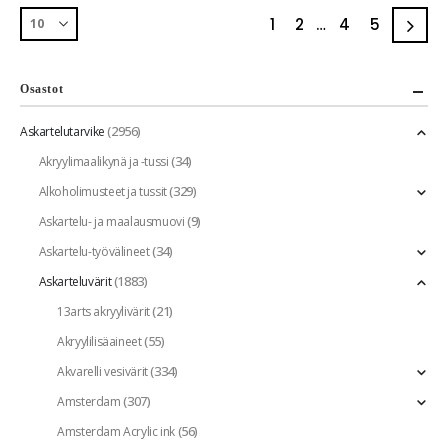
1
2
…
4
5
Osastot
(2956)
Askartelutarvike
(34)
Akryylimaalikynä ja -tussi
(329)
Alkoholimusteet ja tussit
(9)
Askartelu- ja maalausmuovi
(34)
Askartelu-työvälineet
(1883)
Askarteluvärit
(21)
13arts akryylivärit
(55)
Akryylilisäaineet
(334)
Akvarelli vesivärit
(307)
Amsterdam
(56)
Amsterdam Acrylic ink