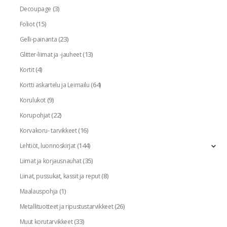
(3)
Decoupage
(15)
Foliot
(23)
Gelli-painanta
(13)
Glitter-liimat ja -jauheet
(4)
Kortit
(64)
Kortti askartelu ja Leimailu
(9)
Korulukot
(22)
Korupohjat
(16)
Korvakoru- tarvikkeet
(144)
Lehtiöt, luonnoskirjat
(35)
Liimat ja korjausnauhat
(8)
Liinat, pussukat, kassit ja reput
(1)
Maalauspohja
(26)
Metallituotteet ja ripustustarvikkeet
(33)
Muut korutarvikkeet