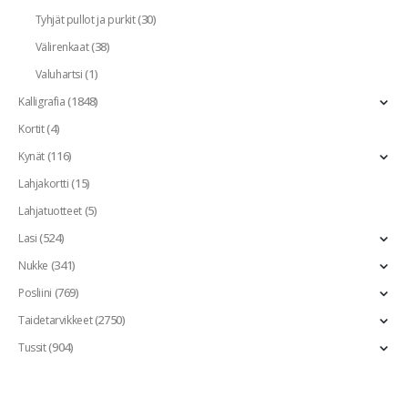
(30)
Tyhjät pullot ja purkit
(38)
Välirenkaat
(1)
Valuhartsi
(1848)
Kalligrafia
(4)
Kortit
(116)
Kynät
(15)
Lahjakortti
(5)
Lahjatuotteet
(524)
Lasi
(341)
Nukke
(769)
Posliini
(2750)
Taidetarvikkeet
(904)
Tussit