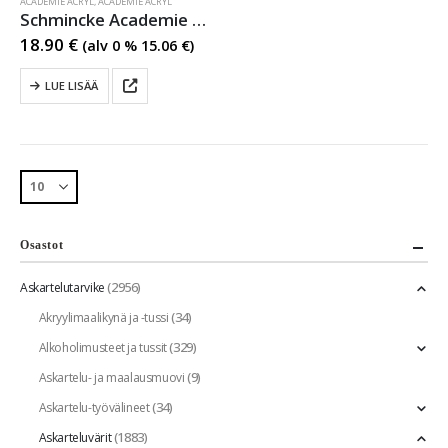
ACADEMIE ACRYL
,
ACADEMIE ACRYL
Schmincke Academie Acryl 801 Gold
18.90
€
(alv 0 %
15.06
€
)
LUE LISÄÄ
Osastot
(2956)
Askartelutarvike
(34)
Akryylimaalikynä ja -tussi
(329)
Alkoholimusteet ja tussit
(9)
Askartelu- ja maalausmuovi
(34)
Askartelu-työvälineet
(1883)
Askarteluvärit