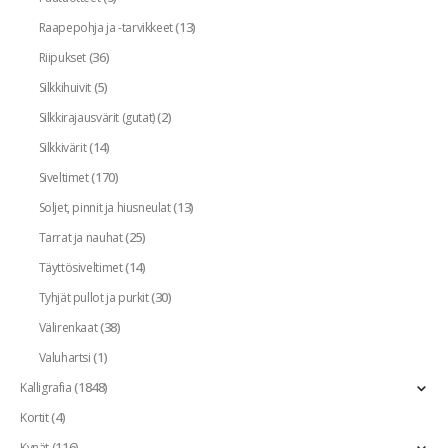
(13)
Raapepohja ja -tarvikkeet
(36)
Riipukset
(5)
Silkkihuivit
(2)
Silkkirajausvärit (gutat)
(14)
Silkkivärit
(170)
Siveltimet
(13)
Soljet, pinnit ja hiusneulat
(25)
Tarrat ja nauhat
(14)
Täyttösiveltimet
(30)
Tyhjät pullot ja purkit
(38)
Välirenkaat
(1)
Valuhartsi
(1848)
Kalligrafia
(4)
Kortit
(116)
Kynät