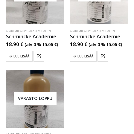
ACADEMIE ACRYL
,
ACADEMIE ACRYL
ACADEMIE ACRYL
,
ACADEMIE ACRYL
Schmincke Academie Acryl 111 Titanium White
Schmincke Academie Acryl 800 Silver
18.90
€
18.90
€
(alv 0 %
15.06
€
)
(alv 0 %
15.06
€
)
LUE LISÄÄ
LUE LISÄÄ
VARASTO LOPPU