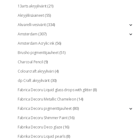
(21)
13arts akryylivärit
(55)
Akryylilisäaineet
(334)
Akvarelli vesivärit
(307)
Amsterdam
(56)
Amsterdam Acrylic ink
(51)
Brusho pigmenttijauheet
(9)
Charcoal Pencil
(4)
Colourcraft akryyliväri
(30)
dp Craft akryylivärit
(8)
Fabrica Decoru Liquid glass drops with glitter
(14)
Fabrica Decoru Metallic Chameleon
(80)
Fabrica Decoru pigmenttijauheet
(16)
Fabrica Decoru Shimmer Paint
(16)
Fabrika Decoru Deco glaze
(8)
Fabrika Decoru Liquid pearls