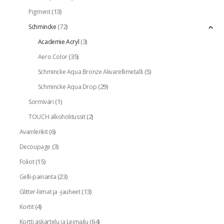
(13)
Pigment
(72)
Schmincke
(3)
Academie Acryl
(35)
Aero Color
(5)
Schmincke Aqua Bronze Akvarellimetalli
(29)
Schmincke Aqua Drop
(1)
Sormiväri
(2)
TOUCH alkoholitussit
(6)
Avainlenkit
(3)
Decoupage
(15)
Foliot
(23)
Gelli-painanta
(13)
Glitter-liimat ja -jauheet
(4)
Kortit
(64)
Kortti askartelu ja Leimailu