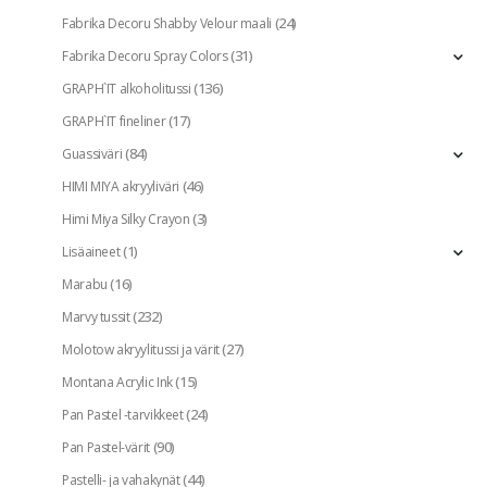
(24)
Fabrika Decoru Shabby Velour maali
(31)
Fabrika Decoru Spray Colors
(136)
GRAPH`IT alkoholitussi
(17)
GRAPH`IT fineliner
(84)
Guassiväri
(46)
HIMI MIYA akryyliväri
(3)
Himi Miya Silky Crayon
(1)
Lisäaineet
(16)
Marabu
(232)
Marvy tussit
(27)
Molotow akryylitussi ja värit
(15)
Montana Acrylic Ink
(24)
Pan Pastel -tarvikkeet
(90)
Pan Pastel-värit
(44)
Pastelli- ja vahakynät