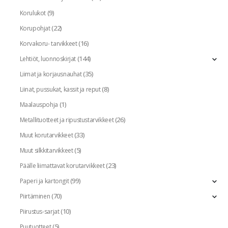
(9)
Korulukot
(22)
Korupohjat
(16)
Korvakoru- tarvikkeet
(144)
Lehtiöt, luonnoskirjat
(35)
Liimat ja korjausnauhat
(8)
Liinat, pussukat, kassit ja reput
(1)
Maalauspohja
(26)
Metallituotteet ja ripustustarvikkeet
(33)
Muut korutarvikkeet
(5)
Muut silkkitarvikkeet
(23)
Päälle liimattavat korutarvikkeet
(99)
Paperi ja kartongit
(70)
Piirtäminen
(10)
Piirustus-sarjat
(5)
Puutuotteet