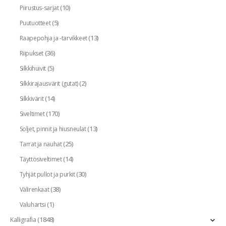
(10)
Piirustus-sarjat
(5)
Puutuotteet
(13)
Raapepohja ja -tarvikkeet
(36)
Riipukset
(5)
Silkkihuivit
(2)
Silkkirajausvärit (gutat)
(14)
Silkkivärit
(170)
Siveltimet
(13)
Soljet, pinnit ja hiusneulat
(25)
Tarrat ja nauhat
(14)
Täyttösiveltimet
(30)
Tyhjät pullot ja purkit
(38)
Välirenkaat
(1)
Valuhartsi
(1848)
Kalligrafia