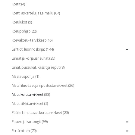
(4)
Kortit
(64)
Kortti askartelu ja Leimailu
(9)
Korulukot
(22)
Korupohjat
(16)
Korvakoru- tarvikkeet
(144)
Lehtiöt, luonnoskirjat
(35)
Liimat ja korjausnauhat
(8)
Liinat, pussukat, kassit ja reput
(1)
Maalauspohja
(26)
Metallituotteet ja ripustustarvikkeet
(33)
Muut korutarvikkeet
(5)
Muut silkkitarvikkeet
(23)
Päälle liimattavat korutarvikkeet
(99)
Paperi ja kartongit
(70)
Piirtäminen