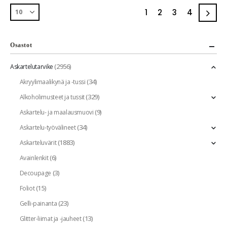
1
2
3
4
Osastot
(2956)
Askartelutarvike
(34)
Akryylimaalikynä ja -tussi
(329)
Alkoholimusteet ja tussit
(9)
Askartelu- ja maalausmuovi
(34)
Askartelu-työvälineet
(1883)
Askarteluvärit
(6)
Avainlenkit
(3)
Decoupage
(15)
Foliot
(23)
Gelli-painanta
(13)
Glitter-liimat ja -jauheet