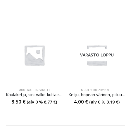
VARASTO LOPPU
MUUT KORUTARVIKKEET
MUUT KORUTARVIKKEET
Kaulaketju, sini-valko-kulta rengasketju hopeanvärisellä riipulevyllä, pituus noin 68 cm
Ketju, hopean värinen, pituus 60 cm
8.50
€
4.00
€
(alv 0 %
6.77
€
)
(alv 0 %
3.19
€
)