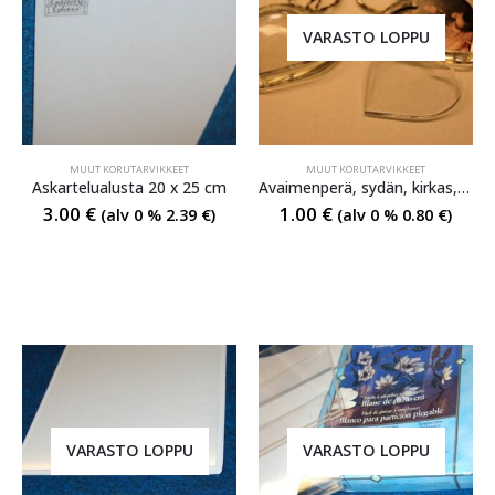
VARASTO LOPPU
MUUT KORUTARVIKKEET
MUUT KORUTARVIKKEET
Askartelualusta 20 x 25 cm
Avaimenperä, sydän, kirkas, saa laittaa oman kuvan sisälle
3.00
€
1.00
€
(alv 0 %
2.39
€
)
(alv 0 %
0.80
€
)
VARASTO LOPPU
VARASTO LOPPU