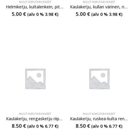
MUUT KORUTARVIKKEET
MUUT KORUTARVIKKEET
Helmiketju, kultalenkein, pituus 65 cm
Kaulaketju, kullan värinen, riipuslevyllä, pituus 60 cm
5.00
€
5.00
€
(alv 0 %
3.98
€
)
(alv 0 %
3.98
€
)
MUUT KORUTARVIKKEET
MUUT KORUTARVIKKEET
Kaulaketju, rengasketju riipulevyllä, hopean värinen pituus noin 64 cm
Kaulaketju, ruskea-kulta rengasketjukullanvärisellä riipulevyllä, pituus noin 68-74 cm
8.50
€
8.50
€
(alv 0 %
6.77
€
)
(alv 0 %
6.77
€
)