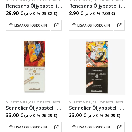
OIL & SOFT PASTEL
,
OIL & SOFT PASTEL
,
PASTELLI- JA VAHAKYNÄT
OIL & SOFT PASTEL
,
PASTELLI- JA VAHAKYNÄT
,
OIL & SOFT PASTEL
,
PASTELLI- JA VAHAKYNÄT
Renesans Öljypastelli 48 väriä
Renesans Öljypastelli flowers 12 väriä
29.90
€
8.90
€
(alv 0 %
23.82
€
)
(alv 0 %
7.09
€
)
LISÄÄ OSTOSKORIIN
LISÄÄ OSTOSKORIIN
OIL & SOFT PASTEL
,
OIL & SOFT PASTEL
,
PASTELLI- JA VAHAKYNÄT
OIL & SOFT PASTEL
,
PASTELLI- JA VAHAKYNÄT
,
OIL & SOFT PASTEL
,
PASTELLI- JA VAHAKYNÄT
Sennelier Öljypastelli 12 värin Introductory sarja
Sennelier Öljypastelli 12 värin Iridescent sarja
33.00
€
33.00
€
(alv 0 %
26.29
€
)
(alv 0 %
26.29
€
)
LISÄÄ OSTOSKORIIN
LISÄÄ OSTOSKORIIN