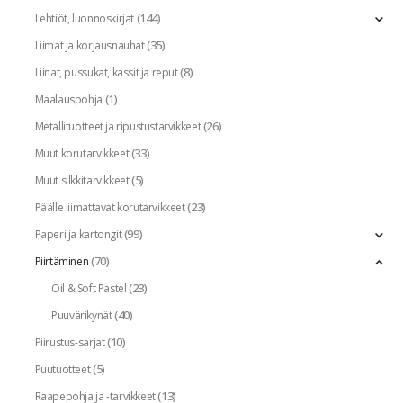
(144)
Lehtiöt, luonnoskirjat
(35)
Liimat ja korjausnauhat
(8)
Liinat, pussukat, kassit ja reput
(1)
Maalauspohja
(26)
Metallituotteet ja ripustustarvikkeet
(33)
Muut korutarvikkeet
(5)
Muut silkkitarvikkeet
(23)
Päälle liimattavat korutarvikkeet
(99)
Paperi ja kartongit
(70)
Piirtäminen
(23)
Oil & Soft Pastel
(40)
Puuvärikynät
(10)
Piirustus-sarjat
(5)
Puutuotteet
(13)
Raapepohja ja -tarvikkeet