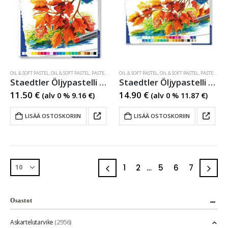
OIL & SOFT PASTEL
,
OIL & SOFT PASTEL
,
PASTELLI- JA VAHAKYNÄT
OIL & SOFT PASTEL
,
PASTELLI- JA VAHAKYNÄT
,
OIL & SOFT PASTEL
,
PASTELLI- JA VAHAKYNÄT
Staedtler Öljypastelli 24 väriä
Staedtler Öljypastelli 36 väriä
11.50
€
14.90
€
(alv 0 %
9.16
€
)
(alv 0 %
11.87
€
)
LISÄÄ OSTOSKORIIN
LISÄÄ OSTOSKORIIN
1
2
…
5
6
7
Osastot
(2956)
Askartelutarvike