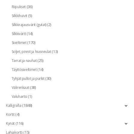
(36)
Riipukset
(5)
Silkkihuivit
(2)
Silkkirajausvärit (gutat)
(14)
Silkkivärit
(170)
Siveltimet
(13)
Soljet, pinnit ja hiusneulat
(25)
Tarrat ja nauhat
(14)
Täyttösiveltimet
(30)
Tyhjät pullot ja purkit
(38)
Välirenkaat
(1)
Valuhartsi
(1848)
Kalligrafia
(4)
Kortit
(116)
Kynät
(15)
Lahjakortti