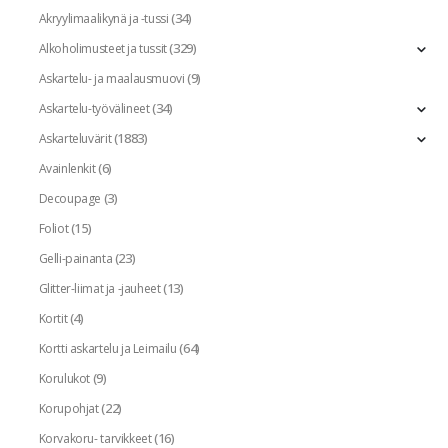
(34)
Akryylimaalikynä ja -tussi
(329)
Alkoholimusteet ja tussit
(9)
Askartelu- ja maalausmuovi
(34)
Askartelu-työvälineet
(1883)
Askarteluvärit
(6)
Avainlenkit
(3)
Decoupage
(15)
Foliot
(23)
Gelli-painanta
(13)
Glitter-liimat ja -jauheet
(4)
Kortit
(64)
Kortti askartelu ja Leimailu
(9)
Korulukot
(22)
Korupohjat
(16)
Korvakoru- tarvikkeet