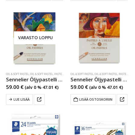
VARASTO LOPPU
OIL & SOFT PASTEL
,
OIL & SOFT PASTEL
,
PASTELLI- JA VAHAKYNÄT
OIL & SOFT PASTEL
,
PASTELLI- JA VAHAKYNÄT
,
OIL & SOFT PASTEL
,
PASTELLI- JA VAHAKYNÄT
Sennelier Öljypastelli 24 värin Landscape sarja
Sennelier Öljypastelli 24 värin Portrait sarja
59.00
€
59.00
€
(alv 0 %
47.01
€
)
(alv 0 %
47.01
€
)
LUE LISÄÄ
LISÄÄ OSTOSKORIIN