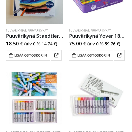
PUUVÄRIKYNÄT
,
PUUVÄRIKYNÄT
PUUVÄRIKYNÄT
,
PUUVÄRIKYNÄT
Puuvärikynä Staedtler 12 väriä laveerattavat
Puuvärikynä Yover 180 värikynää
18.50
€
75.00
€
(alv 0 %
14.74
€
)
(alv 0 %
59.76
€
)
LISÄÄ OSTOSKORIIN
LISÄÄ OSTOSKORIIN