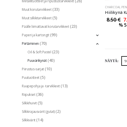
(26)
Metallituotteet ja ripustustarvikkeet
CHARCOAL PEN
(33)
Muut korutarvikkeet
(5)
Muut silkkitarvikkeet
8.50
€
7
%
5
(23)
Päälle liimattavat korutarvikkeet
(99)
Paperi ja kartongit
(70)
Piirtäminen
(23)
Oil & Soft Pastel
(40)
Puuvärikynät
NÄYTÄ:
(10)
Piirustus-sarjat
(5)
Puutuotteet
(13)
Raapepohja ja -tarvikkeet
(36)
Riipukset
(5)
Silkkihuivit
(2)
Silkkirajausvärit (gutat)
(14)
Silkkivärit