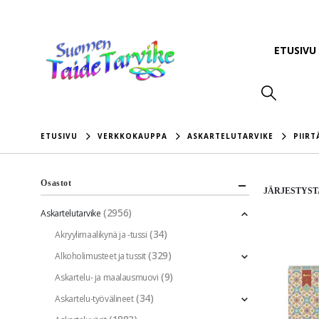
ETUSIVU
ETUSIVU
VERKKOKAUPPA
ASKARTELUTARVIKE
PIIR
Osastot
JÄRJESTYST
(2956)
Askartelutarvike
(34)
Akryylimaalikynä ja -tussi
(329)
Alkoholimusteet ja tussit
(9)
Askartelu- ja maalausmuovi
(34)
Askartelu-työvälineet