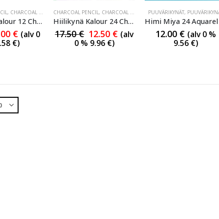
CIL
,
CHARCOAL PENCIL
CHARCOAL PENCIL
,
CHARCOAL PENCIL
,
CHARCOAL PENCIL
,
PUUVÄRIKYNÄT
,
PUUVÄRIKYNÄT
CHARCOAL PENCIL
,
PUUVÄRIKYN
,
PUUVÄR
Hiilikynä Kalour 12 Charcoal Pencil
Hiilikynä Kalour 24 Charcoal Pencil
.00
€
17.50
€
12.50
€
12.00
€
(alv 0
(alv
(alv 0 %
.58
€
)
0 %
9.96
€
)
9.56
€
)