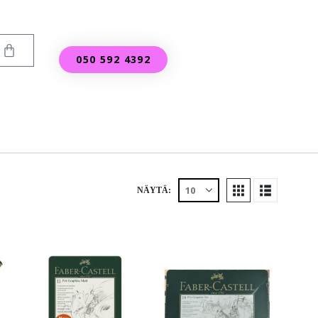
050 592 4392
NÄYTÄ: