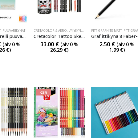
T
,
PUUVÄRIKYNÄT
CRETACOLOR & AERO
,
LYIJYKYNÄT
,
PIIRUSTUS-SARJAT
PITT GRAPHITE MATT
,
PIIRUSTUS-SAR
,
PITT GRAPHITE MAT
Arrtx Akvarelli puuvärikynä 72 värikynää
Cretacolor Tattoo Sketching Set
Gr
€
33.00
€
2.50
€
(alv 0 %
(alv 0 %
(alv 0 %
.26
€
)
26.29
€
)
1.99
€
)
-29%