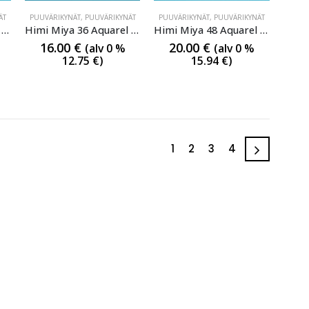
ÄT
IKYNÄT
PUUVÄRIKYNÄT
,
PUUVÄRIKYNÄT
PUUVÄRIKYNÄT
,
PUUVÄRIKYNÄT
Himi Miya 24 Aquarel pencil
Himi Miya 36 Aquarel pencil
Himi Miya 48 Aquarel pencil
16.00
€
20.00
€
(alv 0 %
(alv 0 %
12.75
€
)
15.94
€
)
1
2
3
4