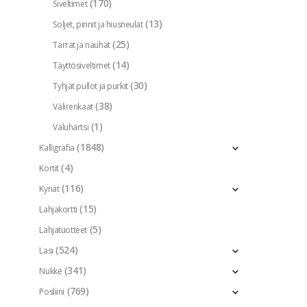
(170)
Siveltimet
(13)
Soljet, pinnit ja hiusneulat
(25)
Tarrat ja nauhat
(14)
Täyttösiveltimet
(30)
Tyhjät pullot ja purkit
(38)
Välirenkaat
(1)
Valuhartsi
(1848)
Kalligrafia
(4)
Kortit
(116)
Kynät
(15)
Lahjakortti
(5)
Lahjatuotteet
(524)
Lasi
(341)
Nukke
(769)
Posliini