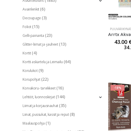
(1883)
Askarteluvärit
(6)
Avainlenkit
(3)
Decoupage
(15)
Foliot
PUUVÄRIKYNÄ
(23)
Gelli-painanta
43.00
(13)
Glitter-liimat ja -jauheet
34
(4)
Kortit
(64)
Kortti askartelu ja Leimailu
(9)
Korulukot
(22)
Korupohjat
(16)
-18%
Korvakoru- tarvikkeet
(144)
Lehtiöt, luonnoskirjat
(35)
Liimat ja korjausnauhat
(8)
Liinat, pussukat, kassit ja reput
(1)
Maalauspohja