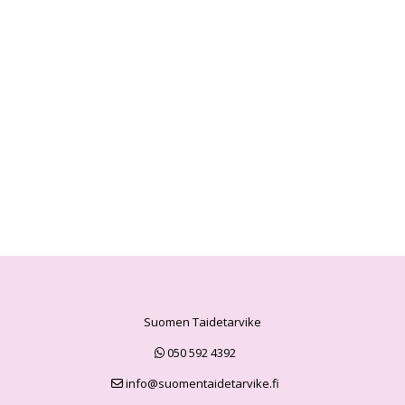
Suomen Taidetarvike
050 592 4392
info@suomentaidetarvike.fi