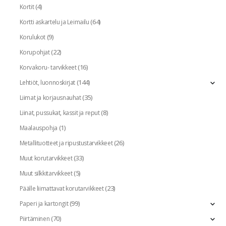
(4)
Kortit
(64)
Kortti askartelu ja Leimailu
(9)
Korulukot
(22)
Korupohjat
(16)
Korvakoru- tarvikkeet
(144)
Lehtiöt, luonnoskirjat
(35)
Liimat ja korjausnauhat
(8)
Liinat, pussukat, kassit ja reput
(1)
Maalauspohja
(26)
Metallituotteet ja ripustustarvikkeet
(33)
Muut korutarvikkeet
(5)
Muut silkkitarvikkeet
(23)
Päälle liimattavat korutarvikkeet
(99)
Paperi ja kartongit
(70)
Piirtäminen