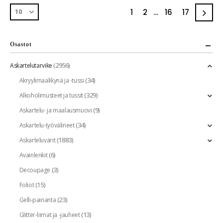
1
2
…
16
17
Osastot
(2956)
Askartelutarvike
(34)
Akryylimaalikynä ja -tussi
(329)
Alkoholimusteet ja tussit
(9)
Askartelu- ja maalausmuovi
(34)
Askartelu-työvälineet
(1883)
Askarteluvärit
(6)
Avainlenkit
(3)
Decoupage
(15)
Foliot
(23)
Gelli-painanta
(13)
Glitter-liimat ja -jauheet