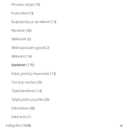
(10)
Piirustus-sarjat
(5)
Puutuotteet
(13)
Raapepohja ja -tarvikkeet
(36)
Riipukset
(5)
Silkkihuivit
(2)
Silkkirajausvärit (gutat)
(14)
Silkkivärit
(170)
Siveltimet
(13)
Soljet, pinnit ja hiusneulat
(25)
Tarrat ja nauhat
(14)
Täyttösiveltimet
(30)
Tyhjät pullot ja purkit
(38)
Välirenkaat
(1)
Valuhartsi
(1848)
Kalligrafia