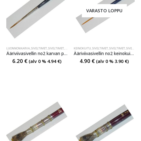
VARASTO LOPPU
LUONNONKARVA
,
SIVELTIMET
,
SIVELTIMET
,
SIVELTIMET
KEINOKUITU
,
SIVELTIMET
,
SIVELTIMET
,
SIVELTIMET
Ääriviivasivellin no2 karvan pituus n.2 cm
Ääriviivasivellin no2 keinokuitua
6.20
€
4.90
€
(alv 0 %
4.94
€
)
(alv 0 %
3.90
€
)