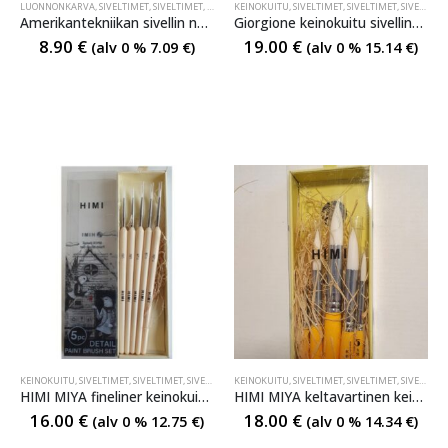
LUONNONKARVA
,
SIVELTIMET
,
SIVELTIMET
,
SIVELTIMET
KEINOKUITU
,
SIVELTIMET
,
SIVELTIMET
,
SIVELTIMET
Amerikantekniikan sivellin no6 luonnonsulassa
Giorgione keinokuitu sivellinsarja
8.90
€
19.00
€
(alv 0 %
7.09
€
)
(alv 0 %
15.14
€
)
KEINOKUITU
,
SIVELTIMET
,
SIVELTIMET
,
SIVELTIMET
KEINOKUITU
,
SIVELTIMET
,
SIVELTIMET
,
SIVELTIMET
HIMI MIYA fineliner keinokuitu kärkisivellinsarja
HIMI MIYA keltavartinen keinokuitu kärkisivellinsarja
16.00
€
18.00
€
(alv 0 %
12.75
€
)
(alv 0 %
14.34
€
)