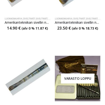
LUONNONKARVA
,
SIVELTIMET
,
SIVELTIMET
,
SIVELTIMET
LUONNONKARVA
,
SIVELTIMET
,
SIVELTIMET
,
SIVEL
Amerikantekniikan sivellin no10 luonnonsulassa
Amerikantekniikan sivellin no20 luonnonsulassa
14.90
€
23.50
€
(alv 0 %
11.87
€
)
(alv 0 %
18.73
€
)
VARASTO LOPPU