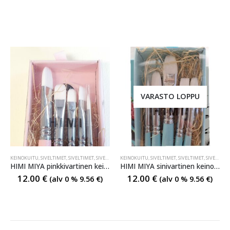
VARASTO LOPPU
KEINOKUITU
,
SIVELTIMET
,
SIVELTIMET
,
SIVELTIMET
KEINOKUITU
,
SIVELTIMET
,
SIVELTIMET
,
SIVELTIMET
HIMI MIYA pinkkivartinen keinokuitu sivellinsarja
HIMI MIYA sinivartinen keinokuitu sivellinsarja
12.00
€
12.00
€
(alv 0 %
9.56
€
)
(alv 0 %
9.56
€
)