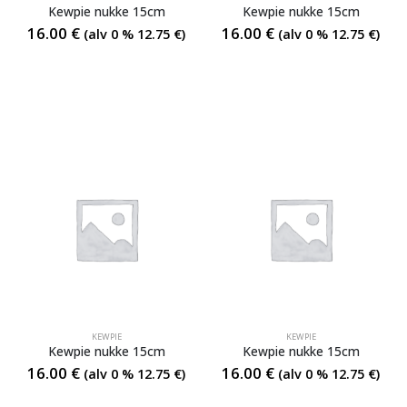
Kewpie nukke 15cm
Kewpie nukke 15cm
16.00
€
16.00
€
(alv 0 %
12.75
€
)
(alv 0 %
12.75
€
)
KEWPIE
KEWPIE
Kewpie nukke 15cm
Kewpie nukke 15cm
16.00
€
16.00
€
(alv 0 %
12.75
€
)
(alv 0 %
12.75
€
)