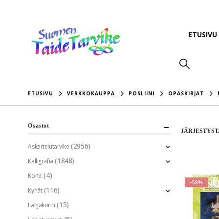
ETUSIVU
ETUSIVU
VERKKOKAUPPA
POSLIINI
OPASKIRJAT
Osastot
JÄRJESTYST
(2956)
Askartelutarvike
(1848)
Kalligrafia
(4)
Kortit
-58%
(116)
Kynät
(15)
Lahjakortti