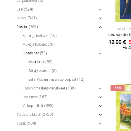
(5)
Lahjatuotteet
(524)
Lasi
(341)
Nukke
(769)
Posliini
KIRJAT
,
M
(16)
Kahvi- ja teekupit
12.00
€
(6)
Mukit ja kolpakot
%
4
(53)
Opaskirjat
(39)
Muut kirjat
(2)
Säilytyskansiot
(12)
Sallin Posliininmaalaus- oppaat
(136)
-58%
Posliininmaalaus- tarvikkeet
(163)
Siveltimet
(395)
Valkoposliinit
(2750)
Taidetarvikkeet
(904)
Tussit