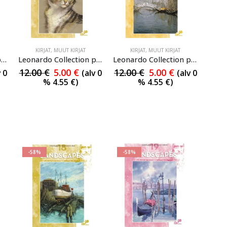
KIRJAT
,
MUUT KIRJAT
KIRJAT
,
MUUT KIRJAT
Leonardo Collection piirto-opas 12
Leonardo Collection piirto-opas 13
Leonardo Collection piirto-opas 14
12.00
€
5.00
€
12.00
€
5.00
€
v 0
(alv 0
(alv 0
%
4.55
€
)
%
4.55
€
)
-58%
-58%