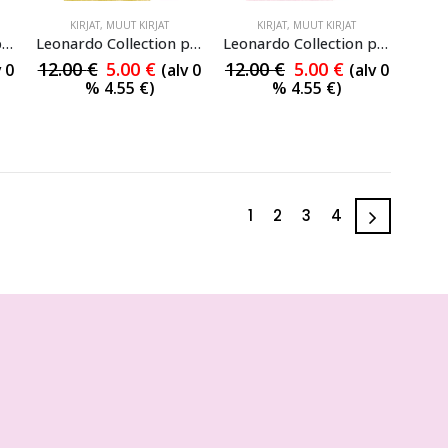
KIRJAT
,
MUUT KIRJAT
KIRJAT
,
MUUT KIRJAT
Leonardo Collection piirto-opas 17
Leonardo Collection piirto-opas 18
Leonardo Collection piirto-opas 19
12.00
€
5.00
€
12.00
€
5.00
€
v 0
(alv 0
(alv 0
%
4.55
€
)
%
4.55
€
)
1
2
3
4