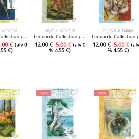
UUT KIRJAT
KIRJAT
,
MUUT KIRJAT
KIRJAT
,
MUUT KIRJAT
Leonardo Collection piirto-opas 10
Leonardo Collection piirto-opas 11
5.00
€
12.00
€
5.00
€
12.00
€
5.00
€
(alv 0
(alv 0
(al
.55
€
)
%
4.55
€
)
%
4.55
€
)
-58%
-58%