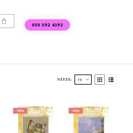
050 592 4392
NÄYTÄ:
-58%
-58%