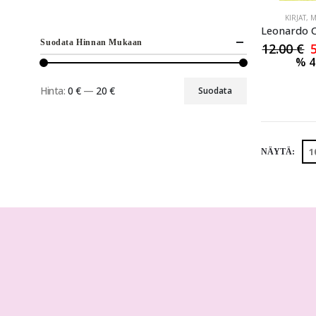
KIRJAT
,
M
Suodata Hinnan Mukaan
12.00
€
%
4
Hinta:
0 €
—
20 €
Suodata
NÄYTÄ: