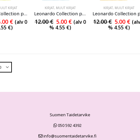
UUT KIRJAT
KIRJAT
,
MUUT KIRJAT
KIRJAT
,
MUUT KIRJAT
Leonardo Collection piirto-opas 15
Leonardo Collection piirto-opas 16
5.00
€
12.00
€
5.00
€
12.00
€
5.00
€
(alv 0
(alv 0
(al
.55
€
)
%
4.55
€
)
%
4.55
€
)
Suomen Taidetarvike
050 592 4392
info@suomentaidetarvike.fi