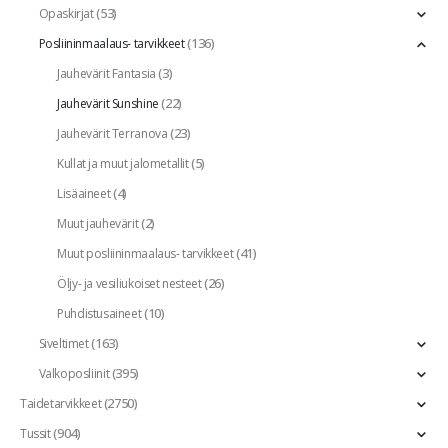
(53)
Opaskirjat
(136)
Posliininmaalaus- tarvikkeet
(3)
Jauhevärit Fantasia
(22)
Jauhevärit Sunshine
(23)
Jauhevärit Terranova
(5)
Kullat ja muut jalometallit
(4)
Lisäaineet
(2)
Muut jauhevärit
(41)
Muut posliininmaalaus- tarvikkeet
(26)
Öljy- ja vesiliukoiset nesteet
(10)
Puhdistusaineet
(163)
Siveltimet
(395)
Valkoposliinit
(2750)
Taidetarvikkeet
(904)
Tussit