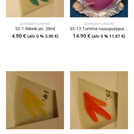
JAUHEVÄRIT SUNSHINE
JAUHEVÄRIT SUNSHINE
SS-1 Riikink.sin. 20ml
SS-13 Tumma ruusupurppura (kultaväri) 20 ml
4.90
€
14.90
€
(alv 0 %
3.90
€
)
(alv 0 %
11.87
€
)