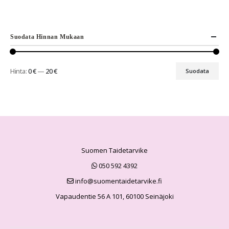
Suodata Hinnan Mukaan
Hinta:
0 €
—
20 €
Suodata
Suomen Taidetarvike
050 592 4392
info@suomentaidetarvike.fi
Vapaudentie 56 A 101, 60100 Seinäjoki