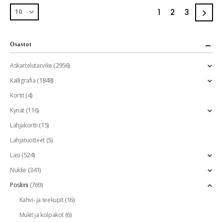
1
2
3
Osastot
(2956)
Askartelutarvike
(1848)
Kalligrafia
(4)
Kortit
(116)
Kynät
(15)
Lahjakortti
(5)
Lahjatuotteet
(524)
Lasi
(341)
Nukke
(769)
Posliini
(16)
Kahvi- ja teekupit
(6)
Mukit ja kolpakot