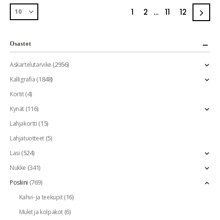
1
2
…
11
12
Osastot
(2956)
Askartelutarvike
(1848)
Kalligrafia
(4)
Kortit
(116)
Kynät
(15)
Lahjakortti
(5)
Lahjatuotteet
(524)
Lasi
(341)
Nukke
(769)
Posliini
(16)
Kahvi- ja teekupit
(6)
Mukit ja kolpakot