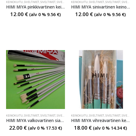
KEINOKUITU
,
SIVELTIMET
,
SIVELTIMET
,
SIVELTIMET
KEINOKUITU
,
SIVELTIMET
,
SIVELTIMET
,
SIVELTIMET
HIMI MIYA pinkkivartinen keinokuitu sivellinsarja
HIMI MIYA sinivartinen keinokuitu sivellinsarja
12.00
€
12.00
€
(alv 0 %
9.56
€
)
(alv 0 %
9.56
€
)
KEINOKUITU
,
SIVELTIMET
,
SIVELTIMET
,
SIVELTIMET
KEINOKUITU
,
SIVELTIMET
,
SIVELTIMET
,
SIVELTIMET
HIMI MIYA valkovartinen siankarva sivellinsarja
HIMI MIYA vihreävartinen keinokuitu kärkisivellinsarja
22.00
€
18.00
€
(alv 0 %
17.53
€
)
(alv 0 %
14.34
€
)