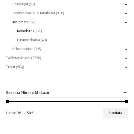
(53)
Opaskirjat
(136)
Posliininmaalaus- tarvikkeet
(163)
Siveltimet
(120)
Keinokuitu
(43)
Luonnonkarva
(395)
Valkoposliinit
(2750)
Taidetarvikkeet
(904)
Tussit
Suodata Hinnan Mukaan
Hinta:
0 €
—
50 €
Suodata