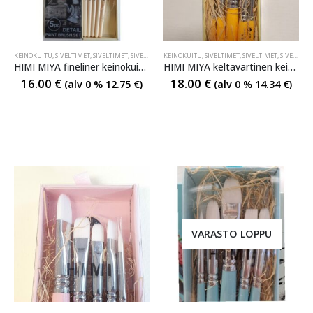
KEINOKUITU
,
SIVELTIMET
,
SIVELTIMET
,
SIVELTIMET
KEINOKUITU
,
SIVELTIMET
,
SIVELTIMET
,
SIVELTIMET
HIMI MIYA fineliner keinokuitu kärkisivellinsarja
HIMI MIYA keltavartinen keinokuitu kärkisivellinsarja
16.00
€
18.00
€
(alv 0 %
12.75
€
)
(alv 0 %
14.34
€
)
VARASTO LOPPU