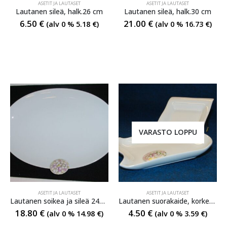
ASETIT JA LAUTASET
ASETIT JA LAUTASET
Lautanen sileä, halk.26 cm
Lautanen sileä, halk.30 cm
6.50
€
21.00
€
(alv 0 %
5.18
€
)
(alv 0 %
16.73
€
)
VARASTO LOPPU
ASETIT JA LAUTASET
ASETIT JA LAUTASET
Lautanen soikea ja sileä 24×35 cm
Lautanen suorakaide, korkeus 13 cm, halkaisija 20 cm
18.80
€
4.50
€
(alv 0 %
14.98
€
)
(alv 0 %
3.59
€
)