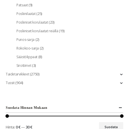
(9)
Patsaat
(25)
Posliinilaatat
(23)
Posliiniset korulaatat
(19)
Posliiniset korulaatat reiällä
(2)
Punos-sarja
(2)
Rokokoo-sarja
(8)
Säästölippaat
(3)
Sirottimet
(2750)
Taidetarvikkeet
(904)
Tussit
Suodata Hinnan Mukaan
Hinta:
0 €
—
30 €
Suodata