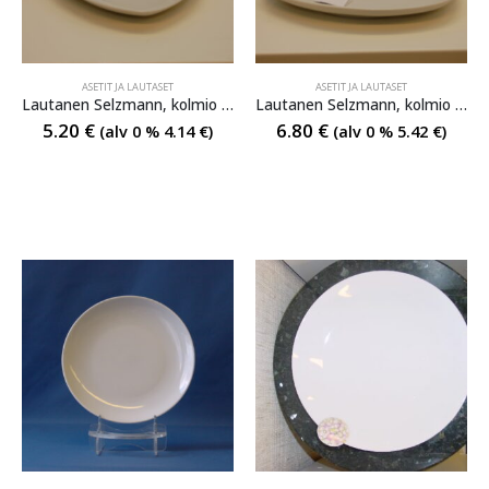
ASETIT JA LAUTASET
ASETIT JA LAUTASET
Lautanen Selzmann, kolmio malli, 15 cm
Lautanen Selzmann, kolmio malli, 20 cm
5.20
€
6.80
€
(alv 0 %
4.14
€
)
(alv 0 %
5.42
€
)