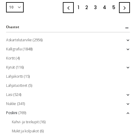
1
2
3
4
5
Osastot
(2956)
Askartelutarvike
(1848)
Kalligrafia
(4)
Kortit
(116)
Kynät
(15)
Lahjakortti
(5)
Lahjatuotteet
(524)
Lasi
(341)
Nukke
(769)
Posliini
(16)
Kahvi- ja teekupit
(6)
Mukit ja kolpakot