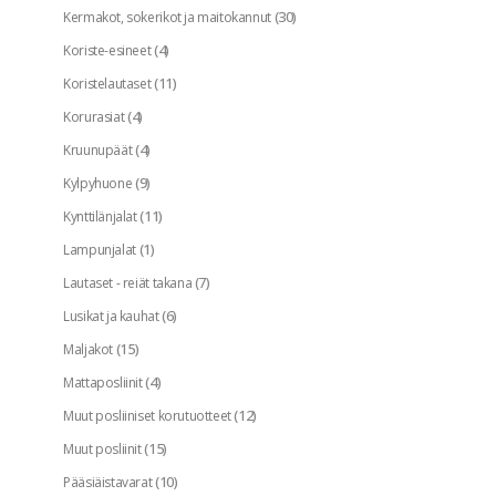
(30)
Kermakot, sokerikot ja maitokannut
(4)
Koriste-esineet
(11)
Koristelautaset
(4)
Korurasiat
(4)
Kruunupäät
(9)
Kylpyhuone
(11)
Kynttilänjalat
(1)
Lampunjalat
(7)
Lautaset - reiät takana
(6)
Lusikat ja kauhat
(15)
Maljakot
(4)
Mattaposliinit
(12)
Muut posliiniset korutuotteet
(15)
Muut posliinit
(10)
Pääsiäistavarat