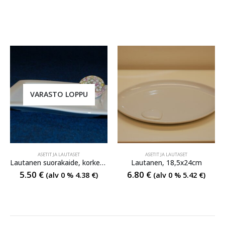
VARASTO LOPPU
ASETIT JA LAUTASET
ASETIT JA LAUTASET
Lautanen suorakaide, korkeus 15 cm, halkaisija 21 cm
Lautanen, 18,5x24cm
5.50
€
6.80
€
(alv 0 %
4.38
€
)
(alv 0 %
5.42
€
)