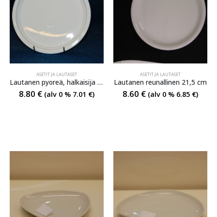
ASETIT JA LAUTASET
ASETIT JA LAUTASET
Lautanen pyoreä, halkaisija 23 cm
Lautanen reunallinen 21,5 cm
8.80
€
8.60
€
(alv 0 %
7.01
€
)
(alv 0 %
6.85
€
)