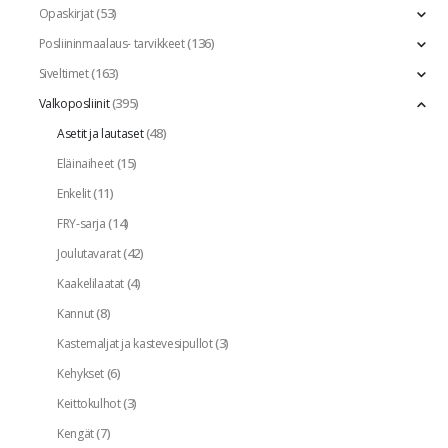
(53)
Opaskirjat
(136)
Posliininmaalaus- tarvikkeet
(163)
Siveltimet
(395)
Valkoposliinit
(48)
Asetit ja lautaset
(15)
Eläinaiheet
(11)
Enkelit
(14)
FRY-sarja
(42)
Joulutavarat
(4)
Kaakelilaatat
(8)
Kannut
(3)
Kastemaljat ja kastevesipullot
(6)
Kehykset
(3)
Keittokulhot
(7)
Kengät