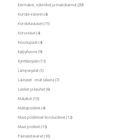
(30)
Kermakot, sokerikot ja maitokannut
(4)
Koriste-esineet
(11)
Koristelautaset
(4)
Korurasiat
(4)
Kruunupäät
(9)
Kylpyhuone
(11)
Kynttilänjalat
(1)
Lampunjalat
(7)
Lautaset - reiät takana
(6)
Lusikat ja kauhat
(15)
Maljakot
(4)
Mattaposliinit
(12)
Muut posliiniset korutuotteet
(15)
Muut posliinit
(10)
Pääsiäistavarat