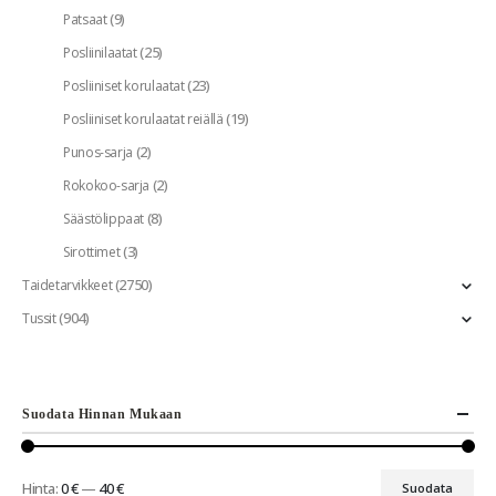
(9)
Patsaat
(25)
Posliinilaatat
(23)
Posliiniset korulaatat
(19)
Posliiniset korulaatat reiällä
(2)
Punos-sarja
(2)
Rokokoo-sarja
(8)
Säästölippaat
(3)
Sirottimet
(2750)
Taidetarvikkeet
(904)
Tussit
Suodata Hinnan Mukaan
Hinta:
0 €
—
40 €
Suodata