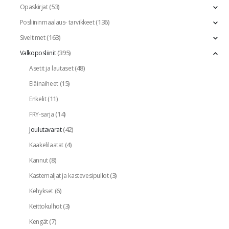
(53)
Opaskirjat
(136)
Posliininmaalaus- tarvikkeet
(163)
Siveltimet
(395)
Valkoposliinit
(48)
Asetit ja lautaset
(15)
Eläinaiheet
(11)
Enkelit
(14)
FRY-sarja
(42)
Joulutavarat
(4)
Kaakelilaatat
(8)
Kannut
(3)
Kastemaljat ja kastevesipullot
(6)
Kehykset
(3)
Keittokulhot
(7)
Kengät