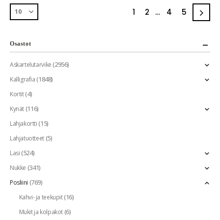
1
2
…
4
5
Osastot
(2956)
Askartelutarvike
(1848)
Kalligrafia
(4)
Kortit
(116)
Kynät
(15)
Lahjakortti
(5)
Lahjatuotteet
(524)
Lasi
(341)
Nukke
(769)
Posliini
(16)
Kahvi- ja teekupit
(6)
Mukit ja kolpakot