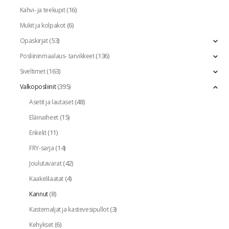
(16)
Kahvi- ja teekupit
(6)
Mukit ja kolpakot
(53)
Opaskirjat
(136)
Posliininmaalaus- tarvikkeet
(163)
Siveltimet
(395)
Valkoposliinit
(48)
Asetit ja lautaset
(15)
Eläinaiheet
(11)
Enkelit
(14)
FRY-sarja
(42)
Joulutavarat
(4)
Kaakelilaatat
(8)
Kannut
(3)
Kastemaljat ja kastevesipullot
(6)
Kehykset