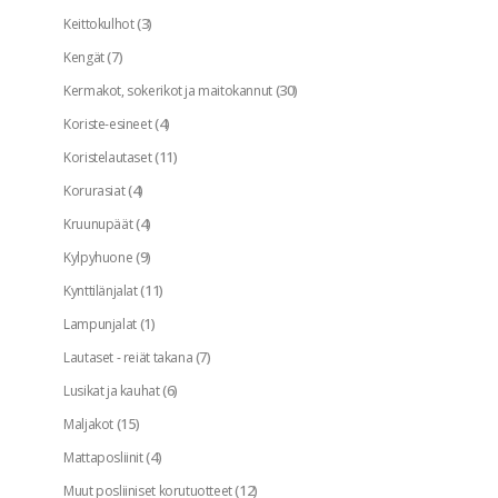
(3)
Keittokulhot
(7)
Kengät
(30)
Kermakot, sokerikot ja maitokannut
(4)
Koriste-esineet
(11)
Koristelautaset
(4)
Korurasiat
(4)
Kruunupäät
(9)
Kylpyhuone
(11)
Kynttilänjalat
(1)
Lampunjalat
(7)
Lautaset - reiät takana
(6)
Lusikat ja kauhat
(15)
Maljakot
(4)
Mattaposliinit
(12)
Muut posliiniset korutuotteet