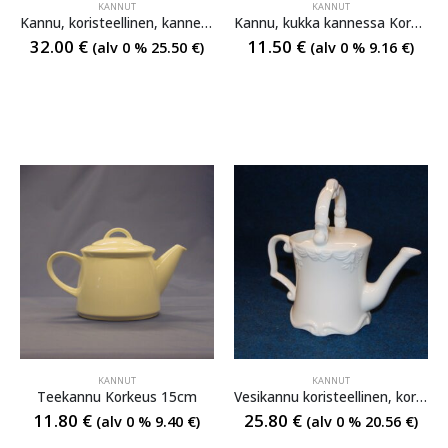
KANNUT
KANNUT
Kannu, koristeellinen, kannellinen Korkeus 23 cm
Kannu, kukka kannessa Korkeus 23 cm
32.00
€
11.50
€
(alv 0 %
25.50
€
)
(alv 0 %
9.16
€
)
KANNUT
KANNUT
Teekannu Korkeus 15cm
Vesikannu koristeellinen, korkeus 21 cm
11.80
€
25.80
€
(alv 0 %
9.40
€
)
(alv 0 %
20.56
€
)