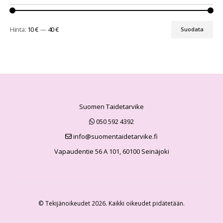
Hinta:
10 €
—
40 €
Suodata
Suomen Taidetarvike
050 592 4392
info@suomentaidetarvike.fi
Vapaudentie 56 A 101, 60100 Seinäjoki
© Tekijänoikeudet 2026. Kaikki oikeudet pidätetään.