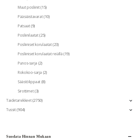
(15)
Muut posliinit
(10)
Pääsiäistavarat
(9)
Patsaat
(25)
Posliinilaatat
(23)
Posliiniset korulaatat
(19)
Posliiniset korulaatat reiällä
(2)
Punos-sarja
(2)
Rokokoo-sarja
(8)
Säästölippaat
(3)
Sirottimet
(2750)
Taidetarvikkeet
(904)
Tussit
Suodata Hinnan Mukaan