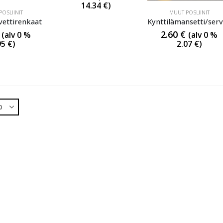
14.34
€
)
OSLIINIT
MUUT POSLIINIT
vettirenkaat
2.60
€
(alv 0 %
(alv 0 %
95
€
)
2.07
€
)