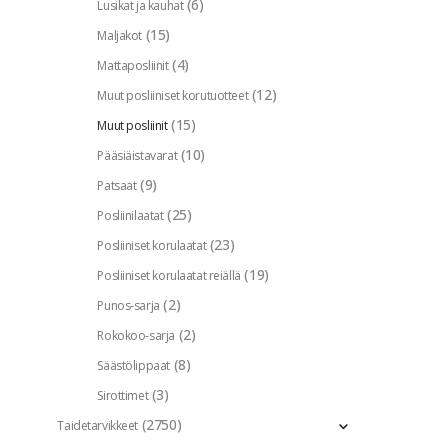
(6)
Lusikat ja kauhat
(15)
Maljakot
(4)
Mattaposliinit
(12)
Muut posliiniset korutuotteet
(15)
Muut posliinit
(10)
Pääsiäistavarat
(9)
Patsaat
(25)
Posliinilaatat
(23)
Posliiniset korulaatat
(19)
Posliiniset korulaatat reiällä
(2)
Punos-sarja
(2)
Rokokoo-sarja
(8)
Säästölippaat
(3)
Sirottimet
(2750)
Taidetarvikkeet