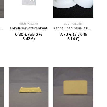
MUUT POSLIINIT
MUUT POSLIINIT
Avoin kirja Koko 8,5×11 cm
Enkeli-servettirenkaat
Kannellinen rasia, esim pippurijuustolle, korkeus 9 cm, halk. 9,5 cm
6.80
€
7.70
€
(alv 0 %
(alv 0 %
5.42
€
)
6.14
€
)