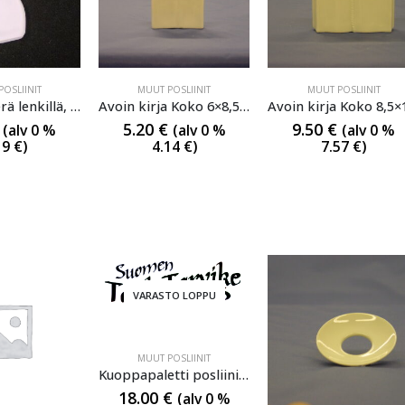
OSLIINIT
MUUT POSLIINIT
MUUT POSLIINIT
Avaimenperä lenkillä, molemmat puolet lasitettu, korkeus 6cm, leveys 4cm
Avoin kirja Koko 6×8,5 cm
5.20
€
9.50
€
(alv 0 %
(alv 0 %
(alv 0 %
19
€
)
4.14
€
)
7.57
€
)
VARASTO LOPPU
MUUT POSLIINIT
Kuoppapaletti posliinia 12 kuoppaa pyöreä, muovikannella
18.00
€
(alv 0 %