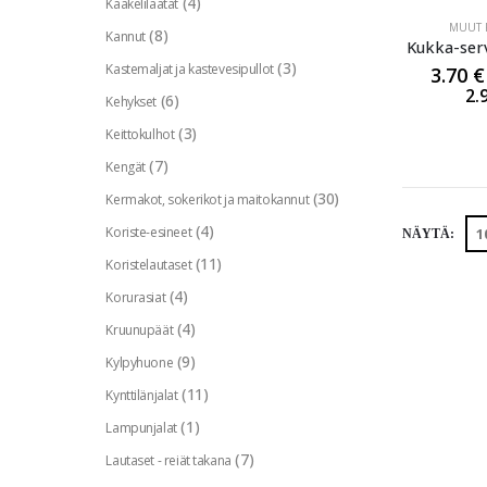
(4)
Kaakelilaatat
MUUT P
(8)
Kannut
Kukka-ser
(3)
Kastemaljat ja kastevesipullot
3.70
€
2.
(6)
Kehykset
(3)
Keittokulhot
(7)
Kengät
(30)
Kermakot, sokerikot ja maitokannut
(4)
Koriste-esineet
NÄYTÄ:
(11)
Koristelautaset
(4)
Korurasiat
(4)
Kruunupäät
(9)
Kylpyhuone
(11)
Kynttilänjalat
(1)
Lampunjalat
(7)
Lautaset - reiät takana