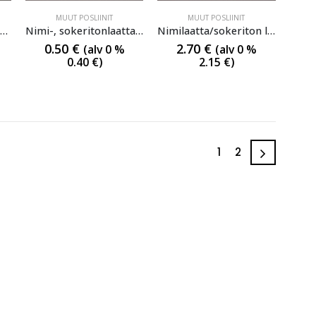
MUUT POSLIINIT
MUUT POSLIINIT
Kynttilämansetti/servettipidike Halk.6,5 cm
Nimi-, sokeritonlaatta & Sivellintuki Pituus 9 cm
Nimilaatta/sokeriton laatta Koko 6,5×11 cm
0.50
€
2.70
€
(alv 0 %
(alv 0 %
0.40
€
)
2.15
€
)
1
2