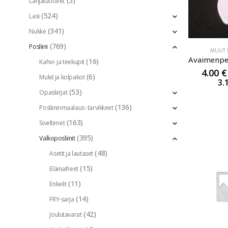
(5)
Lahjatuotteet
(524)
Lasi
(341)
Nukke
(769)
Posliini
MUUT P
(16)
Kahvi- ja teekupit
4.00
€
(6)
Mukit ja kolpakot
3.
(53)
Opaskirjat
(136)
Posliininmaalaus- tarvikkeet
(163)
Siveltimet
(395)
Valkoposliinit
(48)
Asetit ja lautaset
(15)
Eläinaiheet
(11)
Enkelit
(14)
FRY-sarja
(42)
Joulutavarat