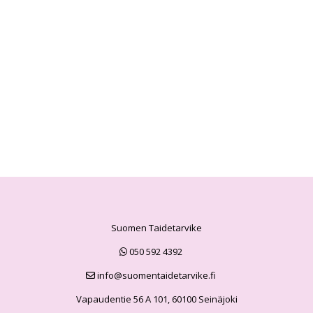
Suomen Taidetarvike
050 592 4392
info@suomentaidetarvike.fi
Vapaudentie 56 A 101, 60100 Seinäjoki