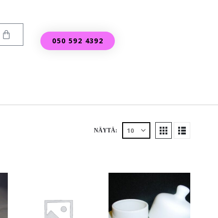
050 592 4392
NÄYTÄ: