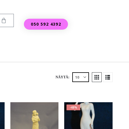
050 592 4392
NÄYTÄ:
-48%