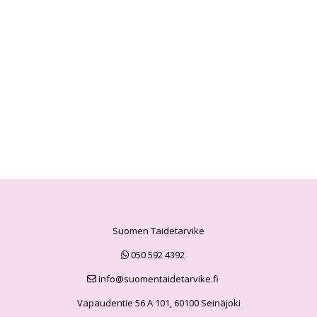
Suomen Taidetarvike
050 592 4392
info@suomentaidetarvike.fi
Vapaudentie 56 A 101, 60100 Seinäjoki