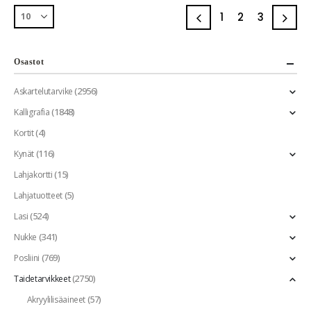
1
2
3
Osastot
(2956)
Askartelutarvike
(1848)
Kalligrafia
(4)
Kortit
(116)
Kynät
(15)
Lahjakortti
(5)
Lahjatuotteet
(524)
Lasi
(341)
Nukke
(769)
Posliini
(2750)
Taidetarvikkeet
(57)
Akryylilisäaineet