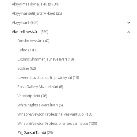
(34)
Akryylimaalikynä ja -tussi
(25)
Akryylivärisetit ja tarvikkeet
(904)
Akryylivärit
(591)
Akvarelli vesivärit
(42)
Brusho vesiväri
(140)
Coliro
(18)
Cosmic Shimmer jauhevesiväri
(62)
Ecoline
(13)
Laveerattavat pastelli- ja värikynät
(8)
Rosa Gallery Akvarelliväri
(76)
Vesiväripaletit
(6)
White Nights akvarelliväri
(109)
Winsor&Newton Professinal vesivärituubi
(109)
Winsor&Newton Professional vesivärinappi
(23)
Zig Gansai Tambi