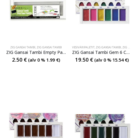
ZIG GANSAI TAMBI
,
ZIG GANSAI TAMBI
VESIVÄRIPALETIT
,
ZIG GANSAI TAMBI
,
ZIG GANSAI TAMBI
ZIG Gansai Tambi Empty Palette
ZIG Gansai Tambi Gem 6 Colors
2.50
€
19.50
€
(alv 0 %
1.99
€
)
(alv 0 %
15.54
€
)