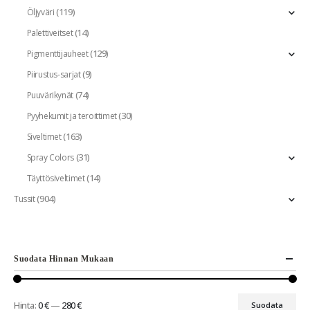
(119)
Öljyväri
(14)
Palettiveitset
(129)
Pigmenttijauheet
(9)
Piirustus-sarjat
(74)
Puuvärikynät
(30)
Pyyhekumit ja teroittimet
(163)
Siveltimet
(31)
Spray Colors
(14)
Täyttösiveltimet
(904)
Tussit
Suodata Hinnan Mukaan
Hinta:
0 €
—
280 €
Suodata