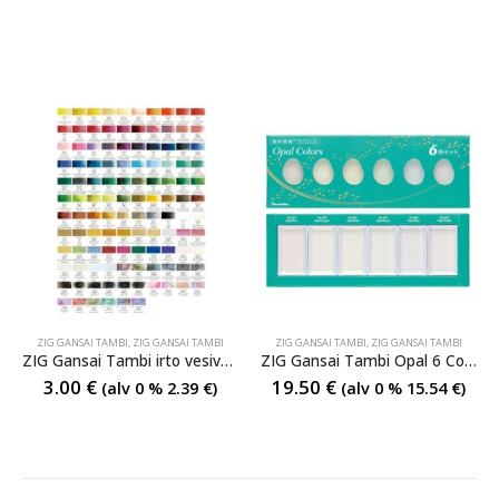
ZIG GANSAI TAMBI
,
ZIG GANSAI TAMBI
ZIG GANSAI TAMBI
,
ZIG GANSAI TAMBI
ZIG Gansai Tambi irto vesivärit
ZIG Gansai Tambi Opal 6 Colors
3.00
€
19.50
€
(alv 0 %
2.39
€
)
(alv 0 %
15.54
€
)