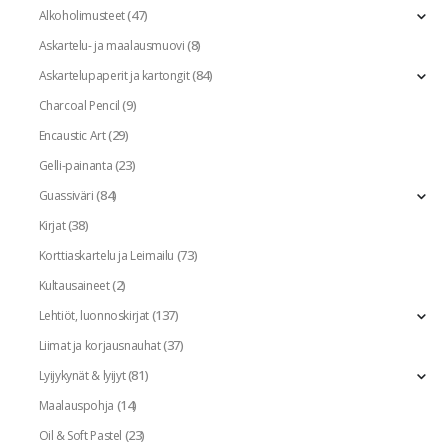
(47)
Alkoholimusteet
(8)
Askartelu- ja maalausmuovi
(84)
Askartelupaperit ja kartongit
(9)
Charcoal Pencil
(29)
Encaustic Art
(23)
Gelli-painanta
(84)
Guassiväri
(38)
Kirjat
(73)
Korttiaskartelu ja Leimailu
(2)
Kultausaineet
(137)
Lehtiöt, luonnoskirjat
(37)
Liimat ja korjausnauhat
(81)
Lyijykynät & lyijyt
(14)
Maalauspohja
(23)
Oil & Soft Pastel