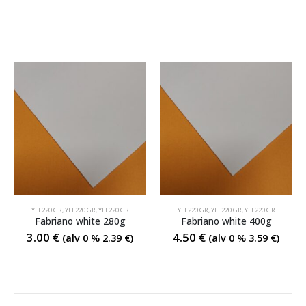
YLI 220 GR
,
YLI 220 GR
,
YLI 220 GR
YLI 220 GR
,
YLI 220 GR
,
YLI 220 GR
Fabriano white 280g
Fabriano white 400g
3.00
€
4.50
€
(alv 0 %
2.39
€
)
(alv 0 %
3.59
€
)