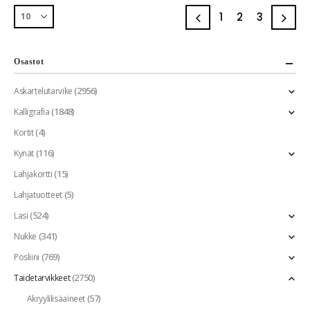
1
2
3
Osastot
(2956)
Askartelutarvike
(1848)
Kalligrafia
(4)
Kortit
(116)
Kynät
(15)
Lahjakortti
(5)
Lahjatuotteet
(524)
Lasi
(341)
Nukke
(769)
Posliini
(2750)
Taidetarvikkeet
(57)
Akryylilisäaineet