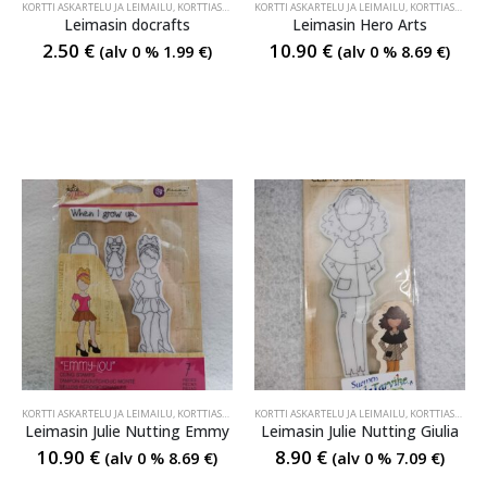
KORTTI ASKARTELU JA LEIMAILU
,
KORTTIASKARTELU JA LEIMAILU
KORTTI ASKARTELU JA LEIMAILU
,
KORTTIASKARTELU JA LEIMAILU
Leimasin docrafts
Leimasin Hero Arts
2.50
€
10.90
€
(alv 0 %
1.99
€
)
(alv 0 %
8.69
€
)
KORTTI ASKARTELU JA LEIMAILU
,
KORTTIASKARTELU JA LEIMAILU
KORTTI ASKARTELU JA LEIMAILU
,
KORTTIASKARTELU JA LEIMAILU
Leimasin Julie Nutting Emmy
Leimasin Julie Nutting Giulia
10.90
€
8.90
€
(alv 0 %
8.69
€
)
(alv 0 %
7.09
€
)