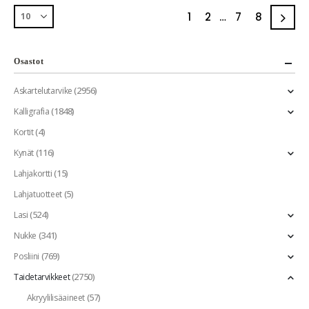
1
2
…
7
8
Osastot
(2956)
Askartelutarvike
(1848)
Kalligrafia
(4)
Kortit
(116)
Kynät
(15)
Lahjakortti
(5)
Lahjatuotteet
(524)
Lasi
(341)
Nukke
(769)
Posliini
(2750)
Taidetarvikkeet
(57)
Akryylilisäaineet