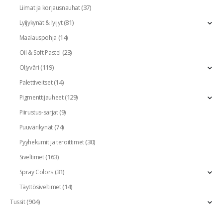
(37)
Liimat ja korjausnauhat
(81)
Lyijykynät & lyijyt
(14)
Maalauspohja
(23)
Oil & Soft Pastel
(119)
Öljyväri
(14)
Palettiveitset
(129)
Pigmenttijauheet
(9)
Piirustus-sarjat
(74)
Puuvärikynät
(30)
Pyyhekumit ja teroittimet
(163)
Siveltimet
(31)
Spray Colors
(14)
Täyttösiveltimet
(904)
Tussit