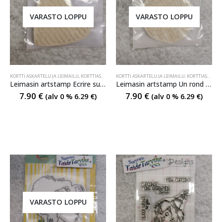
VARASTO LOPPU
VARASTO LOPPU
KORTTI ASKARTELU JA LEIMAILU
,
KORTTIASKARTELU JA LEIMAILU
KORTTI ASKARTELU JA LEIMAILU
,
KORTTIASKARTELU JA LEIMAILU
Leimasin artstamp Ecrire sur un coeur
Leimasin artstamp Un rond en damier
7.90
€
7.90
€
(alv 0 %
6.29
€
)
(alv 0 %
6.29
€
)
VARASTO LOPPU