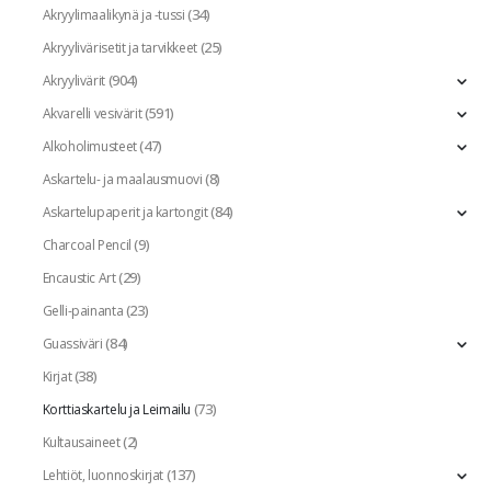
(34)
Akryylimaalikynä ja -tussi
(25)
Akryylivärisetit ja tarvikkeet
(904)
Akryylivärit
(591)
Akvarelli vesivärit
(47)
Alkoholimusteet
(8)
Askartelu- ja maalausmuovi
(84)
Askartelupaperit ja kartongit
(9)
Charcoal Pencil
(29)
Encaustic Art
(23)
Gelli-painanta
(84)
Guassiväri
(38)
Kirjat
(73)
Korttiaskartelu ja Leimailu
(2)
Kultausaineet
(137)
Lehtiöt, luonnoskirjat