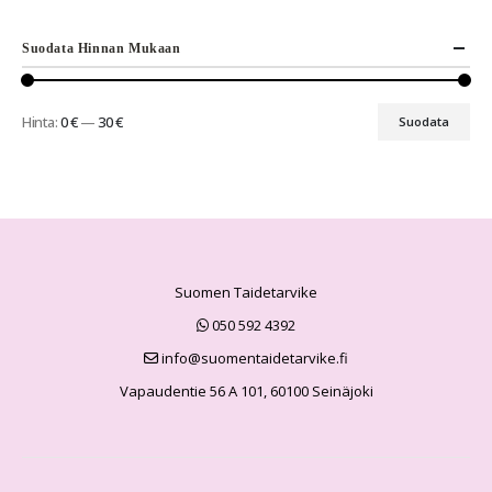
Suodata Hinnan Mukaan
Hinta:
0 €
—
30 €
Suodata
Suomen Taidetarvike
050 592 4392
info@suomentaidetarvike.fi
Vapaudentie 56 A 101, 60100 Seinäjoki