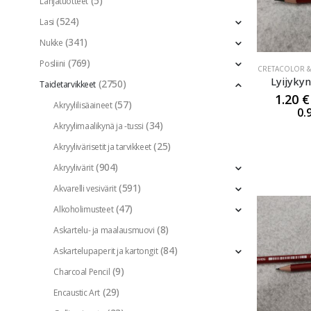
(5)
Lahjatuotteet
(524)
Lasi
(341)
Nukke
(769)
Posliini
CRETACOLOR &
Lyijyky
(2750)
Taidetarvikkeet
1.20
€
(57)
Akryylilisäaineet
0.
(34)
Akryylimaalikynä ja -tussi
(25)
Akryylivärisetit ja tarvikkeet
(904)
Akryylivärit
(591)
Akvarelli vesivärit
(47)
Alkoholimusteet
(8)
Askartelu- ja maalausmuovi
(84)
Askartelupaperit ja kartongit
(9)
Charcoal Pencil
(29)
Encaustic Art