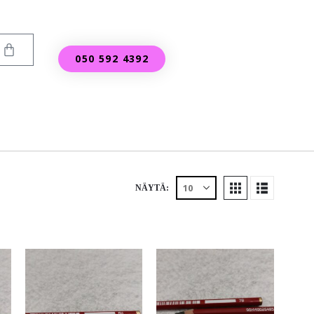
050 592 4392
NÄYTÄ: