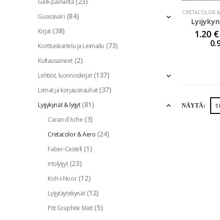
(23)
Gelli-painanta
CRETACOLOR &
(84)
Guassiväri
Lyijyky
(38)
Kirjat
1.20
€
0.
(73)
Korttiaskartelu ja Leimailu
(2)
Kultausaineet
(137)
Lehtiöt, luonnoskirjat
(37)
Liimat ja korjausnauhat
(81)
Lyijykynät & lyijyt
NÄYTÄ:
(3)
Caran d`Ache
(24)
Cretacolor & Aero
(1)
Faber-Castell
(23)
Irtolyijyt
(12)
Koh-I-Noor
(12)
Lyijytäytekynät
(5)
Pitt Graphite Matt