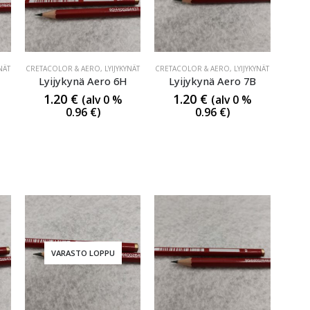
NÄT
CRETACOLOR & AERO
,
LYIJYKYNÄT
CRETACOLOR & AERO
,
LYIJYKYNÄT
Lyijykynä Aero 6H
Lyijykynä Aero 7B
1.20
€
1.20
€
(alv 0 %
(alv 0 %
0.96
€
)
0.96
€
)
VARASTO LOPPU