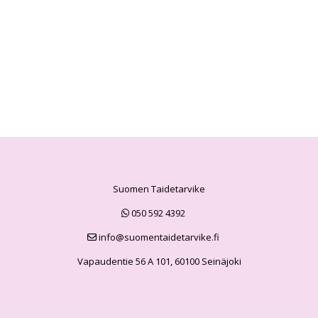
Suomen Taidetarvike
050 592 4392
info@suomentaidetarvike.fi
Vapaudentie 56 A 101, 60100 Seinäjoki