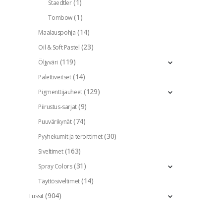
(1)
Staedtler
(1)
Tombow
(14)
Maalauspohja
(23)
Oil & Soft Pastel
(119)
Öljyväri
(14)
Palettiveitset
(129)
Pigmenttijauheet
(9)
Piirustus-sarjat
(74)
Puuvärikynät
(30)
Pyyhekumit ja teroittimet
(163)
Siveltimet
(31)
Spray Colors
(14)
Täyttösiveltimet
(904)
Tussit