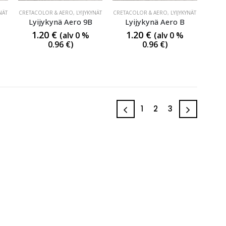
NÄT
CRETACOLOR & AERO
,
LYIJYKYNÄT
CRETACOLOR & AERO
,
LYIJYKYNÄT
Lyijykynä Aero 9B
Lyijykynä Aero B
1.20
€
1.20
€
(alv 0 %
(alv 0 %
0.96
€
)
0.96
€
)
1
2
3