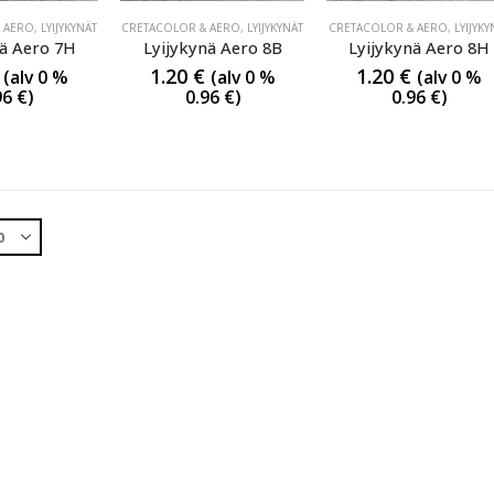
 AERO
,
LYIJYKYNÄT
CRETACOLOR & AERO
,
LYIJYKYNÄT
CRETACOLOR & AERO
,
LYIJYKY
nä Aero 7H
Lyijykynä Aero 8B
Lyijykynä Aero 8H
1.20
€
1.20
€
(alv 0 %
(alv 0 %
(alv 0 %
96
€
)
0.96
€
)
0.96
€
)