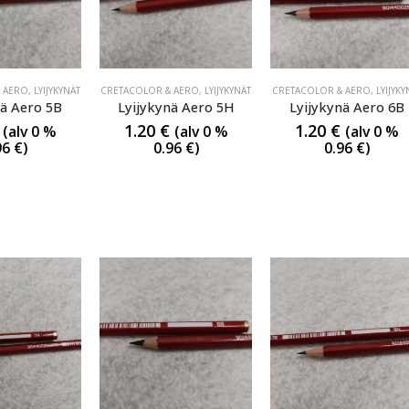
 AERO
,
LYIJYKYNÄT
CRETACOLOR & AERO
,
LYIJYKYNÄT
CRETACOLOR & AERO
,
LYIJYKY
nä Aero 5B
Lyijykynä Aero 5H
Lyijykynä Aero 6B
1.20
€
1.20
€
(alv 0 %
(alv 0 %
(alv 0 %
96
€
)
0.96
€
)
0.96
€
)