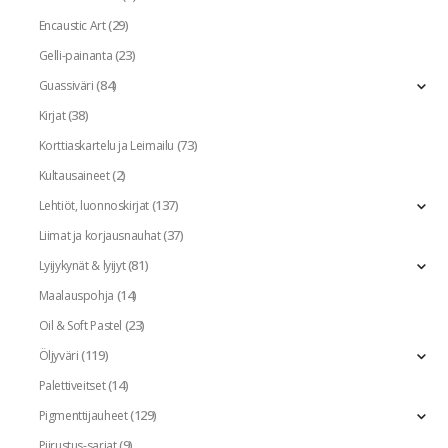
(29)
Encaustic Art
(23)
Gelli-painanta
(84)
Guassiväri
(38)
Kirjat
(73)
Korttiaskartelu ja Leimailu
(2)
Kultausaineet
(137)
Lehtiöt, luonnoskirjat
(37)
Liimat ja korjausnauhat
(81)
Lyijykynät & lyijyt
(14)
Maalauspohja
(23)
Oil & Soft Pastel
(119)
Öljyväri
(14)
Palettiveitset
(129)
Pigmenttijauheet
(9)
Piirustus-sarjat