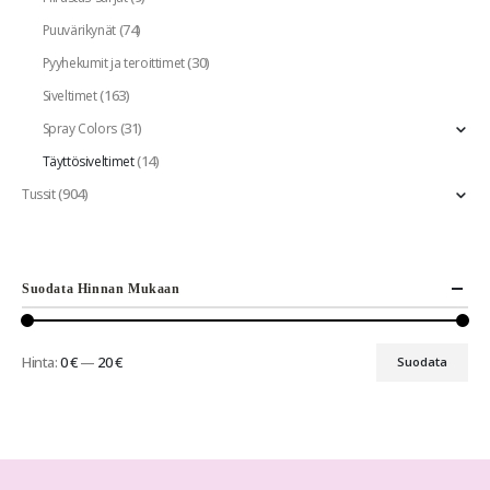
(74)
Puuvärikynät
(30)
Pyyhekumit ja teroittimet
(163)
Siveltimet
(31)
Spray Colors
(14)
Täyttösiveltimet
(904)
Tussit
Suodata Hinnan Mukaan
Hinta:
0 €
—
20 €
Suodata