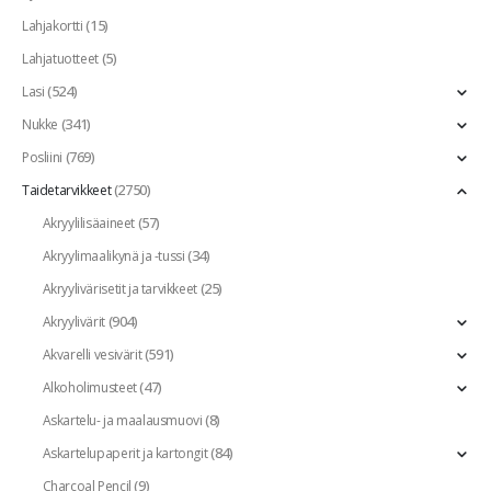
(15)
Lahjakortti
(5)
Lahjatuotteet
(524)
Lasi
(341)
Nukke
(769)
Posliini
(2750)
Taidetarvikkeet
(57)
Akryylilisäaineet
(34)
Akryylimaalikynä ja -tussi
(25)
Akryylivärisetit ja tarvikkeet
(904)
Akryylivärit
(591)
Akvarelli vesivärit
(47)
Alkoholimusteet
(8)
Askartelu- ja maalausmuovi
(84)
Askartelupaperit ja kartongit
(9)
Charcoal Pencil