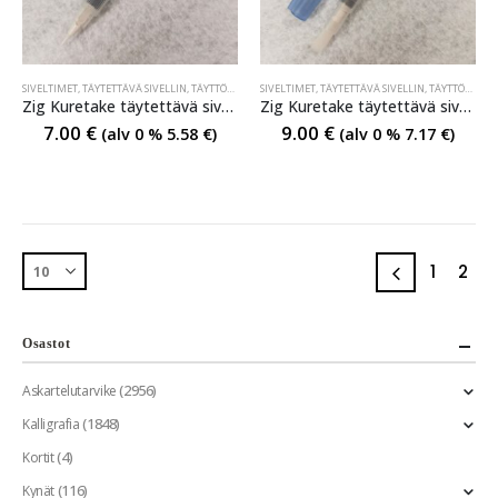
SIVELTIMET
,
TÄYTETTÄVÄ SIVELLIN
,
TÄYTTÖSIVELTIMET
SIVELTIMET
,
TÄYTTÖSIVELTIMET
,
TÄYTETTÄVÄ SIVELLIN
,
TÄYTTÖSIVELTIMET
Zig Kuretake täytettävä sivellin
Zig Kuretake täytettävä sivellin
7.00
€
9.00
€
(alv 0 %
5.58
€
)
(alv 0 %
7.17
€
)
1
2
Osastot
(2956)
Askartelutarvike
(1848)
Kalligrafia
(4)
Kortit
(116)
Kynät