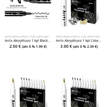
AKRYYLIMAALIKYNÄ JA -TUSSI
,
AKRYYLIMAALIKYNÄ JA -TUSSI
AKRYYLIMAALIKYNÄ JA -TUSSI
,
AKRYYLIMAALIKYNÄ JA -TUSSI
,
AKRYYLIMAALIKYNÄ JA -TUSSI
Arrtx Akryylitussi 1 kpl Black Colors Acrylic Paint Marker Dual Tip
Arrtx Akryylitussi 1 kpl Colors Acrylic Paint Marker Black
2.50
€
3.00
€
(alv 0 %
1.99
€
)
(alv 0 %
2.39
€
)