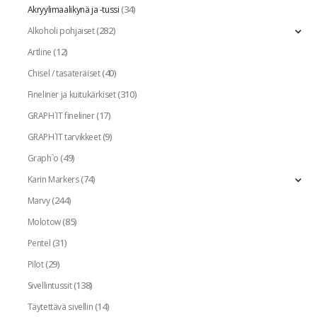
(34)
Akryylimaalikynä ja -tussi
(282)
Alkoholi pohjaiset
(12)
Artline
(40)
Chisel / tasateräiset
(310)
Fineliner ja kuitukärkiset
(17)
GRAPH`IT fineliner
(9)
GRAPH`IT tarvikkeet
(49)
Graph`o
(74)
Karin Markers
(244)
Marvy
(85)
Molotow
(31)
Pentel
(29)
Pilot
(138)
Sivellintussit
(14)
Täytettävä sivellin