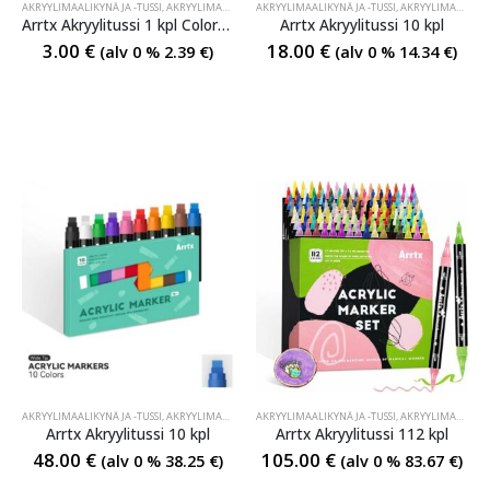
AKRYYLIMAALIKYNÄ JA -TUSSI
,
AKRYYLIMAALIKYNÄ JA -TUSSI
AKRYYLIMAALIKYNÄ JA -TUSSI
,
AKRYYLIMAALIKYNÄ JA -TUSSI
,
AKRYYLIMAALIKYNÄ JA -TUSSI
Arrtx Akryylitussi 1 kpl Colors Acrylic Paint Marker White
Arrtx Akryylitussi 10 kpl
3.00
€
18.00
€
(alv 0 %
2.39
€
)
(alv 0 %
14.34
€
)
AKRYYLIMAALIKYNÄ JA -TUSSI
,
AKRYYLIMAALIKYNÄ JA -TUSSI
AKRYYLIMAALIKYNÄ JA -TUSSI
,
AKRYYLIMAALIKYNÄ JA -TUSSI
,
AKRYYLIMAALIKYNÄ JA -TUSSI
Arrtx Akryylitussi 10 kpl
Arrtx Akryylitussi 112 kpl
48.00
€
105.00
€
(alv 0 %
38.25
€
)
(alv 0 %
83.67
€
)