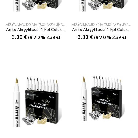
AKRYYLIMAALIKYNÄ JA -TUSSI
,
AKRYYLIMAALIKYNÄ JA -TUSSI
AKRYYLIMAALIKYNÄ JA -TUSSI
,
AKRYYLIMAALIKYNÄ JA -TUSSI
,
AKRYYLIMAALIKYNÄ JA -TUSSI
Arrtx Akryylitussi 1 kpl Colors Acrylic Paint Marker Gold
Arrtx Akryylitussi 1 kpl Colors Acrylic Paint Marker Silver
3.00
€
3.00
€
(alv 0 %
2.39
€
)
(alv 0 %
2.39
€
)