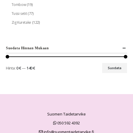
(19)
Tombow
(77)
Tussi setit
(122)
Zig Kuretake
Suodata Hinnan Mukaan
Hinta:
0 €
—
140 €
Suodata
Suomen Taidetarvike
050 592 4392
info@suomentaidetarvike.fi