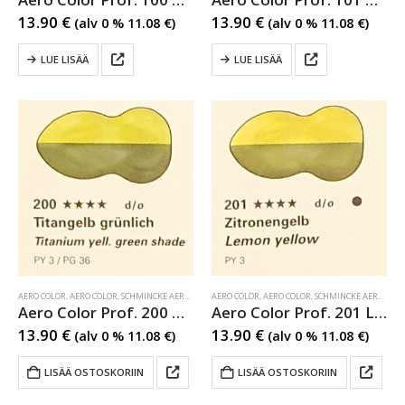
13.90
€
13.90
€
(alv 0 %
11.08
€
)
(alv 0 %
11.08
€
)
LUE LISÄÄ
LUE LISÄÄ
AERO COLOR
,
AERO COLOR
,
SCHMINCKE AERO COLOR
AERO COLOR
,
AERO COLOR
,
SCHMINCKE AERO COLOR
Aero Color Prof. 200 Titanium yell.green shade
Aero Color Prof. 201 Lemon yellow
13.90
€
13.90
€
(alv 0 %
11.08
€
)
(alv 0 %
11.08
€
)
LISÄÄ OSTOSKORIIN
LISÄÄ OSTOSKORIIN