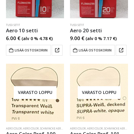
TUSSI SETIT
TUSSI SETIT
Aero 10 setti
Aero 20 setti
6.00
€
9.00
€
(alv 0 %
4.78
€
)
(alv 0 %
7.17
€
)
LISÄÄ OSTOSKORIIN
LISÄÄ OSTOSKORIIN
VARASTO LOPPU
VARASTO LOPPU
AERO COLOR
,
AERO COLOR
,
SCHMINCKE AERO COLOR
AERO COLOR
,
AERO COLOR
,
SCHMINCKE AERO COLOR
Aero Color Prof. 100 Transparent white
Aero Color Prof. 101 white opague