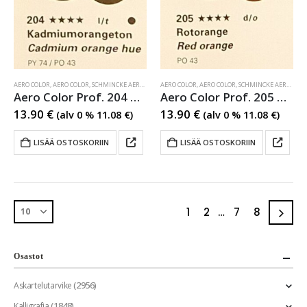
AERO COLOR
,
AERO COLOR
,
SCHMINCKE AERO COLOR
AERO COLOR
,
AERO COLOR
,
SCHMINCKE AERO COLOR
Aero Color Prof. 204 Cadmium orange hue
Aero Color Prof. 205 Red orange
13.90
€
13.90
€
(alv 0 %
11.08
€
)
(alv 0 %
11.08
€
)
LISÄÄ OSTOSKORIIN
LISÄÄ OSTOSKORIIN
1
2
…
7
8
Osastot
(2956)
Askartelutarvike
(1848)
Kalligrafia