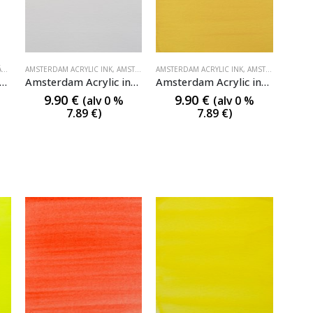
T
AMSTERDAM ACRYLIC INK
,
AMSTERDAM ACRYLIC INK
AMSTERDAM ACRYLIC INK
,
AMSTERDAM ACRYLIC INK
,
AMSTERDAM ACRYLIC INK
msterdam Acrylic Clear Lacquer Gloss
Amsterdam Acrylic ink 105 Titanium white
Amsterdam Acrylic ink 223 Naples Yellow
9.90
€
9.90
€
(alv 0 %
(alv 0 %
7.89
€
)
7.89
€
)