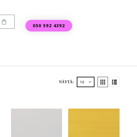
050 592 4392
NÄYTÄ: