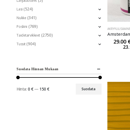
(5)
Lahjatuotteet
(524)
Lasi
(341)
Nukke
(769)
Posliini
AKRYYLILISÄAIN
(2750)
Taidetarvikkeet
29.00
(904)
Tussit
23
Suodata Hinnan Mukaan
Hinta:
0 €
—
150 €
Suodata