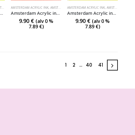
RYLIC INK
C INK
AMSTERDAM ACRYLIC INK
,
AMSTERDAM ACRYLIC INK
,
AMSTERDAM ACRYLIC INK
AMSTERDAM ACRYLIC INK
,
AMSTERDAM ACRYLIC INK
,
AMSTERDAM ACRYLIC INK
msterdam Acrylic ink 256 Reflex Yellow
Amsterdam Acrylic ink 257 Reflex Orange
Amsterdam Acrylic ink 267 Azo yellow lemon
9.90
€
9.90
€
(alv 0 %
(alv 0 %
7.89
€
)
7.89
€
)
1
2
…
40
41