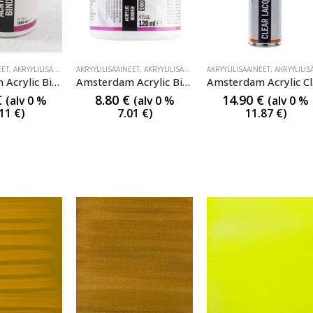
EET
,
AKRYYLILISÄAINEET
AKRYYLILISÄAINEET
,
AKRYYLILISÄAINEET
AKRYYLILISÄAINEET
,
AKRYYLILISÄAINEE
Amsterdam Acrylic Binder 1000ml
Amsterdam Acrylic Binder 120ml
A
€
8.80
€
14.90
€
(alv 0 %
(alv 0 %
(alv 0 %
.11
€
)
7.01
€
)
11.87
€
)