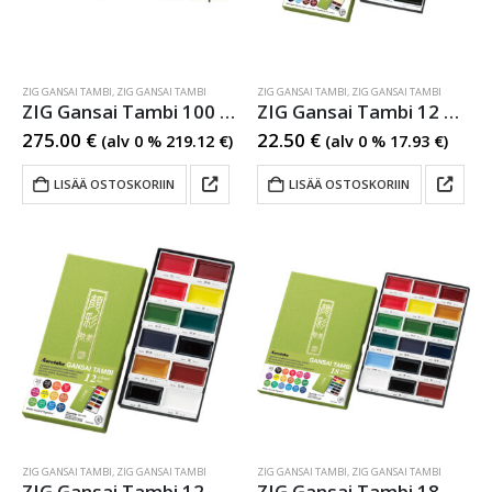
ZIG GANSAI TAMBI
,
ZIG GANSAI TAMBI
ZIG GANSAI TAMBI
,
ZIG GANSAI TAMBI
ZIG Gansai Tambi 100 Colour set
ZIG Gansai Tambi 12 Colors Set 2
275.00
€
22.50
€
(alv 0 %
219.12
€
)
(alv 0 %
17.93
€
)
LISÄÄ OSTOSKORIIN
LISÄÄ OSTOSKORIIN
ZIG GANSAI TAMBI
,
ZIG GANSAI TAMBI
ZIG GANSAI TAMBI
,
ZIG GANSAI TAMBI
ZIG Gansai Tambi 12 Colour set 1
ZIG Gansai Tambi 18 Colour set