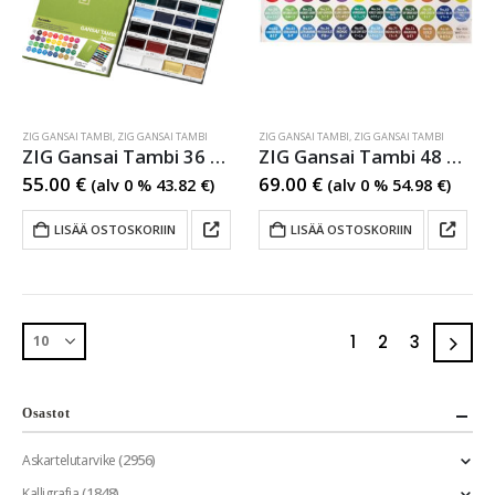
ZIG GANSAI TAMBI
,
ZIG GANSAI TAMBI
ZIG GANSAI TAMBI
,
ZIG GANSAI TAMBI
ZIG Gansai Tambi 36 Colour set
ZIG Gansai Tambi 48 Colour set
55.00
€
69.00
€
(alv 0 %
43.82
€
)
(alv 0 %
54.98
€
)
LISÄÄ OSTOSKORIIN
LISÄÄ OSTOSKORIIN
1
2
3
Osastot
(2956)
Askartelutarvike
(1848)
Kalligrafia